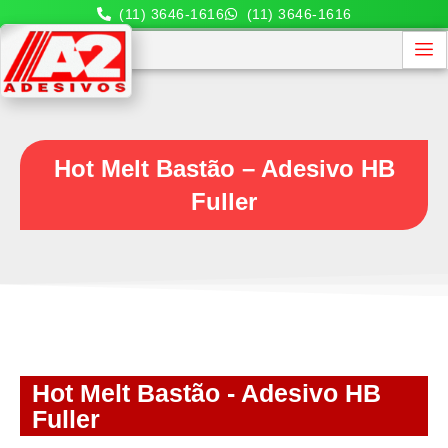
(11) 3646-1616
(11) 3646-1616
Hot Melt Bastão – Adesivo HB
Fuller
Hot Melt Bastão - Adesivo HB
Fuller