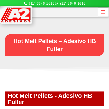
(11) 3646-1616
(11) 3646-1616
Hot Melt Pellets – Adesivo HB
Fuller
Hot Melt Pellets - Adesivo HB
Fuller