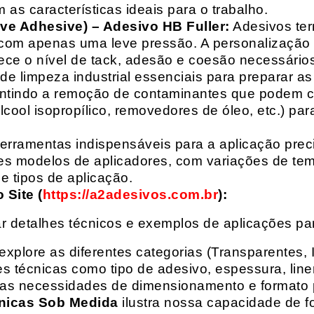
 as características ideais para o trabalho.
ive Adhesive) – Adesivo HB Fuller:
Adesivos ter
com apenas uma leve pressão. A personalização 
rece o nível de tack, adesão e coesão necessários
e limpeza industrial essenciais para preparar as
arantindo a remoção de contaminantes que podem
álcool isopropílico, removedores de óleo, etc.) p
erramentas indispensáveis para a aplicação preci
es modelos de aplicadores, com variações de tem
e tipos de aplicação.
Site (
https://a2adesivos.com.br
):
r detalhes técnicos e exemplos de aplicações p
 explore as diferentes categorias (Transparentes, 
 técnicas como tipo de adesivo, espessura, liner
suas necessidades de dimensionamento e formato 
nicas Sob Medida
ilustra nossa capacidade de fo