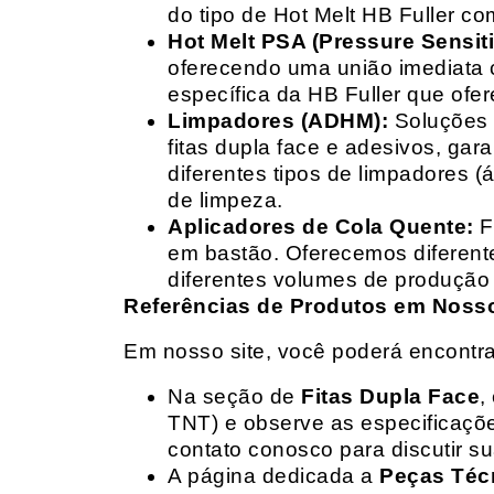
do tipo de Hot Melt HB Fuller com
Hot Melt PSA (Pressure Sensit
oferecendo uma união imediata 
específica da HB Fuller que ofe
Limpadores (ADHM):
Soluções d
fitas dupla face e adesivos, g
diferentes tipos de limpadores (
de limpeza.
Aplicadores de Cola Quente:
F
em bastão. Oferecemos diferent
diferentes volumes de produção 
Referências de Produtos em Nosso 
Em nosso site, você poderá encontra
Na seção de
Fitas Dupla Face
,
TNT) e observe as especificações
contato conosco para discutir 
A página dedicada a
Peças Téc