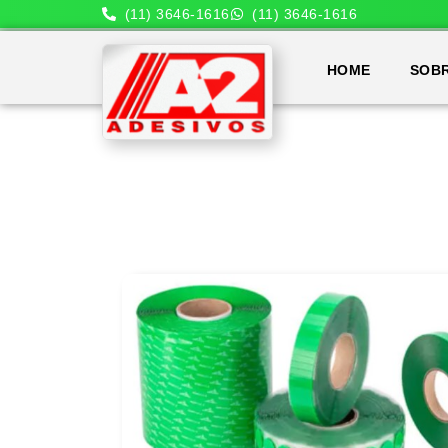
(11) 3646-1616
(11) 3646-1616
HOME
SOB