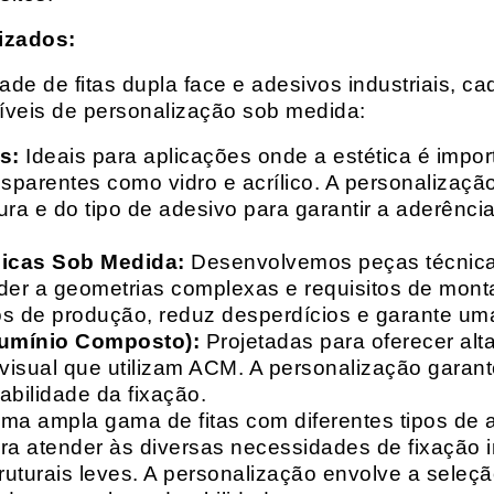
izados:
e de fitas dupla face e adesivos industriais, ca
síveis de personalização sob medida:
s:
Ideais para aplicações onde a estética é impo
ransparentes como vidro e acrílico. A personaliza
ura e do tipo de adesivo para garantir a aderênc
nicas Sob Medida:
Desenvolvemos peças técnicas
nder a geometrias complexas e requisitos de mon
s de produção, reduz desperdícios e garante uma
lumínio Composto):
Projetadas para oferecer alt
isual que utilizam ACM. A personalização garante
abilidade da fixação.
a ampla gama de fitas com diferentes tipos de ade
para atender às diversas necessidades de fixação
uturais leves. A personalização envolve a seleçã