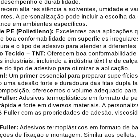
o desempenho e durabilidade.
recem alta resistência a solventes, umidade e va
entes. A personalização pode incluir a escolha da 
ance em ambientes específicos.
 PE (Polietileno):
Excelentes para aplicações 
e boa conformabilidade em superfícies irregulare
a e o tipo de adesivo para atender a diferentes
o Tecido – TNT:
Oferecem boa conformabilidade e
 industriais, incluindo a indústria têxtil e de ca
 do tipo de adesivo para otimizar a aplicação.
ml:
Um primer essencial para preparar superfícies
do uma adesão forte e duradoura das fitas dupla f
composição, oferecemos o volume adequado para 
uller:
Adesivos termoplásticos em formato de pell
ápida e forte em diversos materiais. A personali
HB Fuller com as propriedades de adesão, viscos
uller:
Adesivos termoplásticos em formato de bas
ações de fixação e montagem. Similar aos pellets