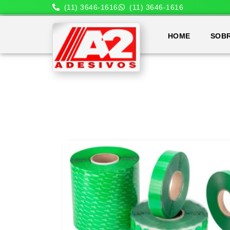
(11) 3646-1616
(11) 3646-1616
HOME
SOB