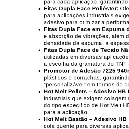
para cada aplicação, garantind
Fitas Dupla Face Poliéster:
Ofe
para aplicações industriais exig
adesivo para otimizar a perform
Fitas Dupla Face em Espuma de
e absorção de vibrações, além d
densidade da espuma, a espessur
Fitas Dupla Face de Tecido Nã
utilizadas em diversas aplicações
a escolha da gramatura do TNT e
Promotor de Adesão 7225 940
plásticos e borrachas, garantin
“personalizável” em termos de 
Hot Melt Pellets – Adesivo HB F
industriais que exigem colagem r
do tipo específico de Hot Melt 
para a aplicação.
Hot Melt Bastão – Adesivo HB F
cola quente para diversas aplic