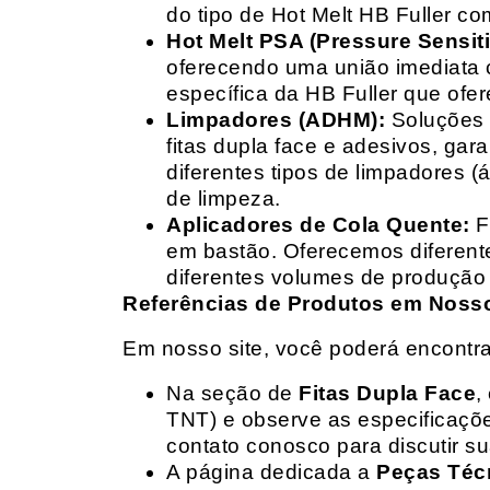
do tipo de Hot Melt HB Fuller com
Hot Melt PSA (Pressure Sensit
oferecendo uma união imediata 
específica da HB Fuller que ofe
Limpadores (ADHM):
Soluções d
fitas dupla face e adesivos, g
diferentes tipos de limpadores (
de limpeza.
Aplicadores de Cola Quente:
F
em bastão. Oferecemos diferent
diferentes volumes de produção 
Referências de Produtos em Nosso 
Em nosso site, você poderá encontra
Na seção de
Fitas Dupla Face
,
TNT) e observe as especificações
contato conosco para discutir 
A página dedicada a
Peças Téc