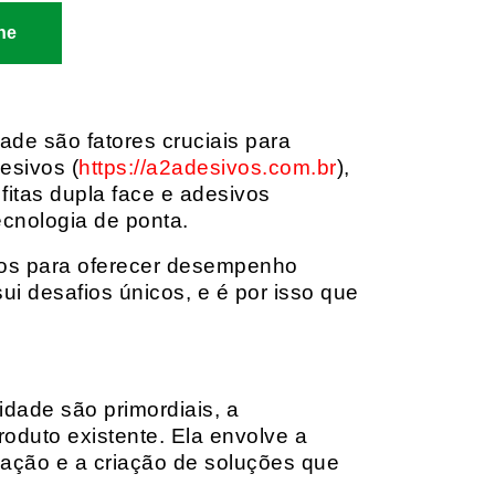
ne
dade são fatores cruciais para
esivos (
https://a2adesivos.com.br
),
itas dupla face e adesivos
ecnologia de ponta.
dos para oferecer desempenho
i desafios únicos, e é por isso que
idade são primordiais, a
oduto existente. Ela envolve a
cação e a criação de soluções que