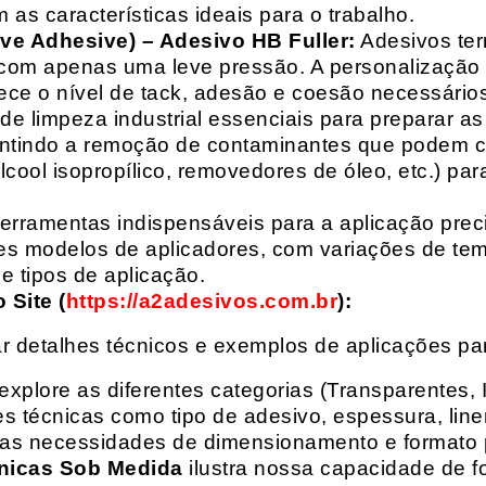
 as características ideais para o trabalho.
ive Adhesive) – Adesivo HB Fuller:
Adesivos ter
com apenas uma leve pressão. A personalização 
rece o nível de tack, adesão e coesão necessários
e limpeza industrial essenciais para preparar as
arantindo a remoção de contaminantes que podem
álcool isopropílico, removedores de óleo, etc.) p
erramentas indispensáveis para a aplicação preci
es modelos de aplicadores, com variações de tem
e tipos de aplicação.
Site (
https://a2adesivos.com.br
):
r detalhes técnicos e exemplos de aplicações p
 explore as diferentes categorias (Transparentes, 
 técnicas como tipo de adesivo, espessura, liner
suas necessidades de dimensionamento e formato 
nicas Sob Medida
ilustra nossa capacidade de fo