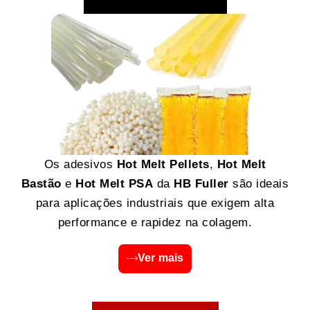
Os adesivos
Hot Melt Pellets
,
Hot Melt
Bastão
e
Hot Melt PSA
da
HB Fuller
são ideais
para aplicações industriais que exigem alta
performance e rapidez na colagem.
Ver mais