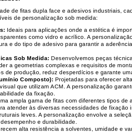
e de fitas dupla face e adesivos industriais, ca
síveis de personalização sob medida:
s:
Ideais para aplicações onde a estética é impo
ransparentes como vidro e acrílico. A personaliza
ura e do tipo de adesivo para garantir a aderênc
nicas Sob Medida:
Desenvolvemos peças técnicas
nder a geometrias complexas e requisitos de mon
s de produção, reduz desperdícios e garante uma
lumínio Composto):
Projetadas para oferecer alt
isual que utilizam ACM. A personalização garante
abilidade da fixação.
a ampla gama de fitas com diferentes tipos de ade
para atender às diversas necessidades de fixação
uturais leves. A personalização envolve a seleçã
o desempenho e durabilidade.
recem alta resistência a solventes, umidade e va