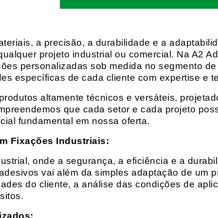
eriais, a precisão, a durabilidade e a adaptabili
qualquer projeto industrial ou comercial. Na A2 Ad
ções personalizadas sob medida no segmento de f
es específicas de cada cliente com expertise e t
rodutos altamente técnicos e versáteis, projeta
mpreendemos que cada setor e cada projeto possu
cial fundamental em nossa oferta.
m Fixações Industriais:
rial, onde a segurança, a eficiência e a durabil
 adesivos vai além da simples adaptação de um pr
es do cliente, a análise das condições de apli
itos.
izados: