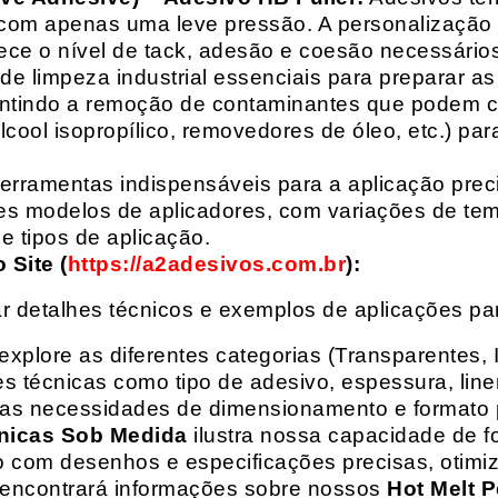
com apenas uma leve pressão. A personalização 
rece o nível de tack, adesão e coesão necessários
e limpeza industrial essenciais para preparar as
arantindo a remoção de contaminantes que podem
álcool isopropílico, removedores de óleo, etc.) p
erramentas indispensáveis para a aplicação preci
es modelos de aplicadores, com variações de tem
e tipos de aplicação.
Site (
https://a2adesivos.com.br
):
r detalhes técnicos e exemplos de aplicações p
 explore as diferentes categorias (Transparentes, 
 técnicas como tipo de adesivo, espessura, liner
suas necessidades de dimensionamento e formato 
nicas Sob Medida
ilustra nossa capacidade de fo
o com desenhos e especificações precisas, otim
 encontrará informações sobre nossos
Hot Melt P