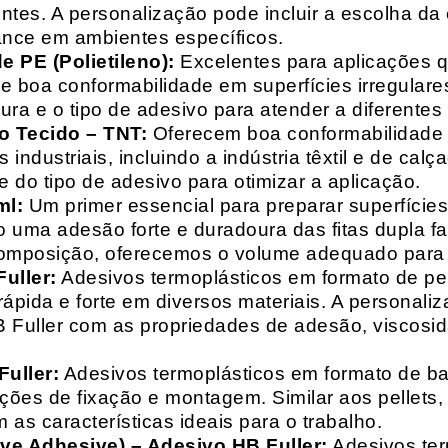
entes. A personalização pode incluir a escolha da 
ance em ambientes específicos.
 PE (Polietileno):
Excelentes para aplicações 
e boa conformabilidade em superfícies irregulare
a e o tipo de adesivo para atender a diferentes
o Tecido – TNT:
Oferecem boa conformabilidade e
 industriais, incluindo a indústria têxtil e de ca
 do tipo de adesivo para otimizar a aplicação.
ml:
Um primer essencial para preparar superfícies
do uma adesão forte e duradoura das fitas dupla f
composição, oferecemos o volume adequado para 
uller:
Adesivos termoplásticos em formato de pell
ápida e forte em diversos materiais. A personali
HB Fuller com as propriedades de adesão, viscos
uller:
Adesivos termoplásticos em formato de bas
ações de fixação e montagem. Similar aos pellets
 as características ideais para o trabalho.
ive Adhesive) – Adesivo HB Fuller:
Adesivos ter