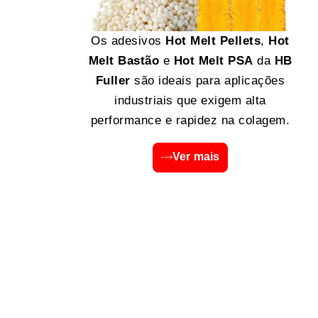
Os adesivos
Hot Melt Pellets
,
Hot
Melt Bastão
e
Hot Melt PSA
da
HB
Fuller
são ideais para aplicações
industriais que exigem alta
performance e rapidez na colagem.
Ver mais