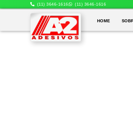
(11) 3646-1616
(11) 3646-1616
HOME
SOB