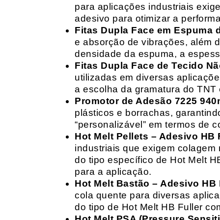
para aplicações industriais exig
adesivo para otimizar a perform
Fitas Dupla Face em Espuma de
e absorção de vibrações, além d
densidade da espuma, a espessur
Fitas Dupla Face de Tecido Nã
utilizadas em diversas aplicações
a escolha da gramatura do TNT e
Promotor de Adesão 7225 940
plásticos e borrachas, garantin
“personalizável” em termos de 
Hot Melt Pellets – Adesivo HB F
industriais que exigem colagem r
do tipo específico de Hot Melt 
para a aplicação.
Hot Melt Bastão – Adesivo HB F
cola quente para diversas aplic
do tipo de Hot Melt HB Fuller com
Hot Melt PSA (Pressure Sensit