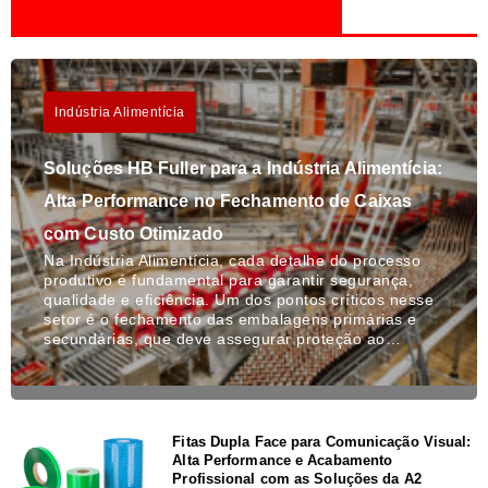
Indústria Alimentícia
Soluções HB Fuller para a Indústria Alimentícia:
Alta Performance no Fechamento de Caixas
com Custo Otimizado
Na Indústria Alimentícia, cada detalhe do processo
produtivo é fundamental para garantir segurança,
qualidade e eficiência. Um dos pontos críticos nesse
setor é o fechamento das embalagens primárias e
secundárias, que deve assegurar proteção ao…
Fitas Dupla Face para Comunicação Visual:
Alta Performance e Acabamento
Profissional com as Soluções da A2