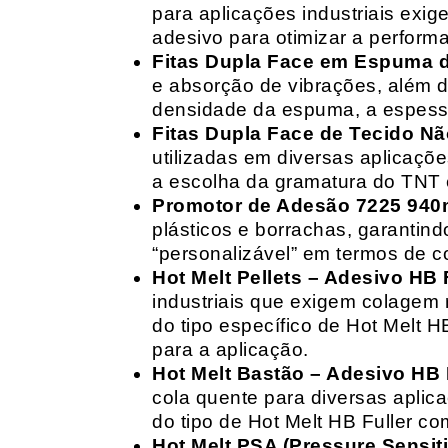
para aplicações industriais exig
adesivo para otimizar a perform
Fitas Dupla Face em Espuma de
e absorção de vibrações, além d
densidade da espuma, a espessur
Fitas Dupla Face de Tecido Nã
utilizadas em diversas aplicações
a escolha da gramatura do TNT e
Promotor de Adesão 7225 940
plásticos e borrachas, garantin
“personalizável” em termos de 
Hot Melt Pellets – Adesivo HB F
industriais que exigem colagem r
do tipo específico de Hot Melt 
para a aplicação.
Hot Melt Bastão – Adesivo HB F
cola quente para diversas aplic
do tipo de Hot Melt HB Fuller com
Hot Melt PSA (Pressure Sensit