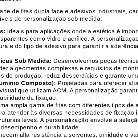
e de fitas dupla face e adesivos industriais, ca
síveis de personalização sob medida:
s:
Ideais para aplicações onde a estética é impo
ransparentes como vidro e acrílico. A personaliza
ura e do tipo de adesivo para garantir a aderênc
nicas Sob Medida:
Desenvolvemos peças técnicas
nder a geometrias complexas e requisitos de mon
s de produção, reduz desperdícios e garante uma
lumínio Composto):
Projetadas para oferecer alt
isual que utilizam ACM. A personalização garante
abilidade da fixação.
a ampla gama de fitas com diferentes tipos de ade
para atender às diversas necessidades de fixação
uturais leves. A personalização envolve a seleçã
o desempenho e durabilidade.
recem alta resistência a solventes, umidade e va