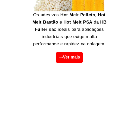
Os adesivos
Hot Melt Pellets
,
Hot
Melt Bastão
e
Hot Melt PSA
da
HB
Fuller
são ideais para aplicações
industriais que exigem alta
performance e rapidez na colagem.
Ver mais