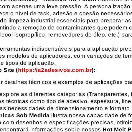
com apenas uma leve pressão. A personalização 
rece o nível de tack, adesão e coesão necessários
e limpeza industrial essenciais para preparar as
arantindo a remoção de contaminantes que podem
álcool isopropílico, removedores de óleo, etc.) p
erramentas indispensáveis para a aplicação preci
es modelos de aplicadores, com variações de tem
e tipos de aplicação.
Site (
https://a2adesivos.com.br
):
r detalhes técnicos e exemplos de aplicações p
 explore as diferentes categorias (Transparentes, 
 técnicas como tipo de adesivo, espessura, liner
suas necessidades de dimensionamento e formato 
nicas Sob Medida
ilustra nossa capacidade de fo
o com desenhos e especificações precisas, otim
 encontrará informações sobre nossos
Hot Melt P