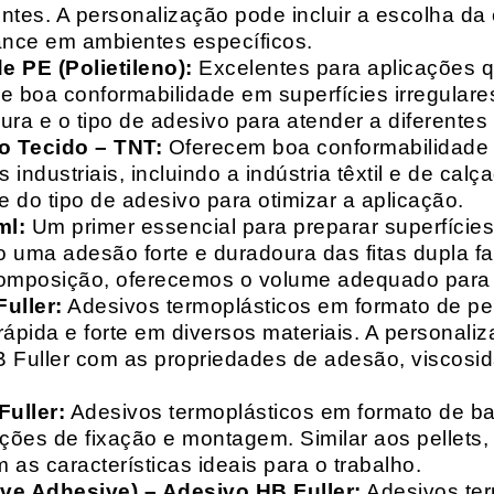
entes. A personalização pode incluir a escolha da 
ance em ambientes específicos.
 PE (Polietileno):
Excelentes para aplicações 
e boa conformabilidade em superfícies irregulare
a e o tipo de adesivo para atender a diferentes
o Tecido – TNT:
Oferecem boa conformabilidade e
 industriais, incluindo a indústria têxtil e de ca
 do tipo de adesivo para otimizar a aplicação.
ml:
Um primer essencial para preparar superfícies
do uma adesão forte e duradoura das fitas dupla f
composição, oferecemos o volume adequado para 
uller:
Adesivos termoplásticos em formato de pell
ápida e forte em diversos materiais. A personali
HB Fuller com as propriedades de adesão, viscos
uller:
Adesivos termoplásticos em formato de bas
ações de fixação e montagem. Similar aos pellets
 as características ideais para o trabalho.
ive Adhesive) – Adesivo HB Fuller:
Adesivos ter