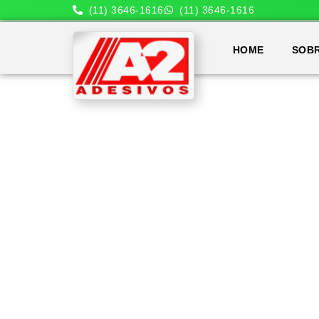
(11) 3646-1616
(11) 3646-1616
HOME
SOB