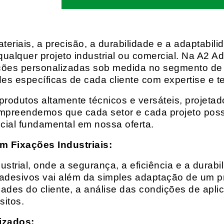
eriais, a precisão, a durabilidade e a adaptabili
qualquer projeto industrial ou comercial. Na A2 Ad
ções personalizadas sob medida no segmento de f
es específicas de cada cliente com expertise e t
rodutos altamente técnicos e versáteis, projeta
mpreendemos que cada setor e cada projeto possu
cial fundamental em nossa oferta.
m Fixações Industriais:
rial, onde a segurança, a eficiência e a durabil
 adesivos vai além da simples adaptação de um pr
es do cliente, a análise das condições de apli
itos.
izados: