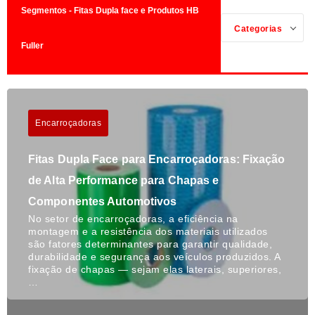
Segmentos - Fitas Dupla face e Produtos HB
Categorias
Fuller
Encarroçadoras
Fitas Dupla Face para Encarroçadoras: Fixação
de Alta Performance para Chapas e
Componentes Automotivos
No setor de encarroçadoras, a eficiência na
montagem e a resistência dos materiais utilizados
são fatores determinantes para garantir qualidade,
durabilidade e segurança aos veículos produzidos. A
fixação de chapas — sejam elas laterais, superiores,
…