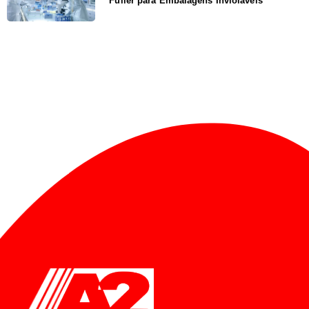
Fuller para Embalagens Invioláveis