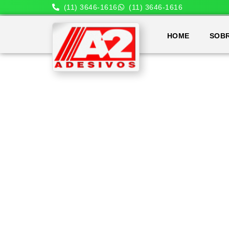
(11) 3646-1616
(11) 3646-1616
HOME
SOB