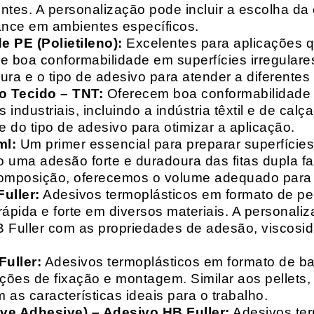
entes. A personalização pode incluir a escolha da 
ance em ambientes específicos.
 PE (Polietileno):
Excelentes para aplicações 
e boa conformabilidade em superfícies irregulare
a e o tipo de adesivo para atender a diferentes
o Tecido – TNT:
Oferecem boa conformabilidade e
 industriais, incluindo a indústria têxtil e de ca
 do tipo de adesivo para otimizar a aplicação.
ml:
Um primer essencial para preparar superfícies
do uma adesão forte e duradoura das fitas dupla f
composição, oferecemos o volume adequado para 
uller:
Adesivos termoplásticos em formato de pell
ápida e forte em diversos materiais. A personali
HB Fuller com as propriedades de adesão, viscos
uller:
Adesivos termoplásticos em formato de bas
ações de fixação e montagem. Similar aos pellets
 as características ideais para o trabalho.
ive Adhesive) – Adesivo HB Fuller:
Adesivos ter