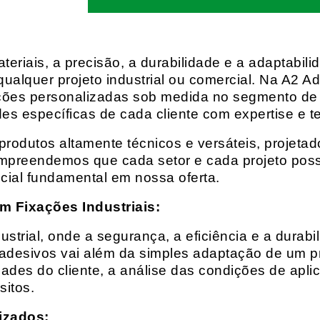
eriais, a precisão, a durabilidade e a adaptabili
qualquer projeto industrial ou comercial. Na A2 Ad
ções personalizadas sob medida no segmento de f
es específicas de cada cliente com expertise e t
rodutos altamente técnicos e versáteis, projeta
mpreendemos que cada setor e cada projeto possu
cial fundamental em nossa oferta.
m Fixações Industriais:
rial, onde a segurança, a eficiência e a durabil
 adesivos vai além da simples adaptação de um pr
es do cliente, a análise das condições de apli
itos.
izados: