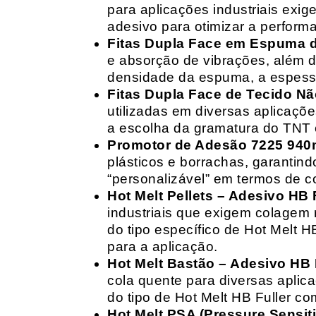
para aplicações industriais exig
adesivo para otimizar a perform
Fitas Dupla Face em Espuma de
e absorção de vibrações, além d
densidade da espuma, a espessur
Fitas Dupla Face de Tecido Nã
utilizadas em diversas aplicações
a escolha da gramatura do TNT e
Promotor de Adesão 7225 940
plásticos e borrachas, garantin
“personalizável” em termos de 
Hot Melt Pellets – Adesivo HB F
industriais que exigem colagem r
do tipo específico de Hot Melt 
para a aplicação.
Hot Melt Bastão – Adesivo HB F
cola quente para diversas aplic
do tipo de Hot Melt HB Fuller com
Hot Melt PSA (Pressure Sensit