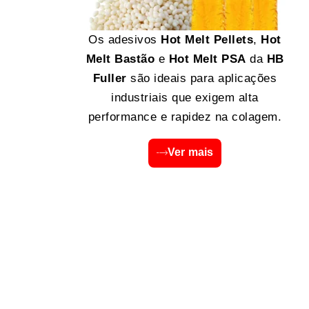
Os adesivos
Hot Melt Pellets
,
Hot
Melt Bastão
e
Hot Melt PSA
da
HB
Fuller
são ideais para aplicações
industriais que exigem alta
performance e rapidez na colagem.
Ver mais