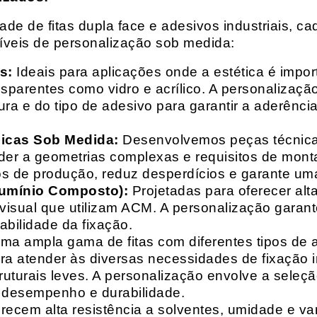
e de fitas dupla face e adesivos industriais, ca
síveis de personalização sob medida:
s:
Ideais para aplicações onde a estética é impo
ransparentes como vidro e acrílico. A personaliza
ura e do tipo de adesivo para garantir a aderênc
nicas Sob Medida:
Desenvolvemos peças técnicas
nder a geometrias complexas e requisitos de mon
s de produção, reduz desperdícios e garante uma
lumínio Composto):
Projetadas para oferecer alt
isual que utilizam ACM. A personalização garante
abilidade da fixação.
a ampla gama de fitas com diferentes tipos de ade
para atender às diversas necessidades de fixação
uturais leves. A personalização envolve a seleçã
o desempenho e durabilidade.
recem alta resistência a solventes, umidade e va