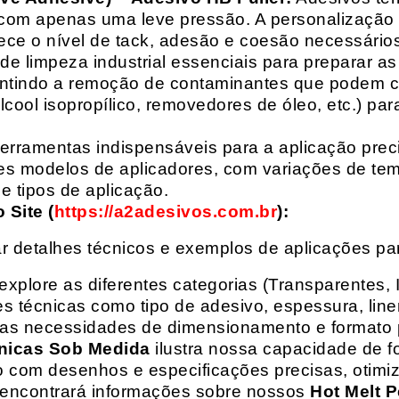
com apenas uma leve pressão. A personalização 
rece o nível de tack, adesão e coesão necessários
e limpeza industrial essenciais para preparar as
arantindo a remoção de contaminantes que podem
álcool isopropílico, removedores de óleo, etc.) p
erramentas indispensáveis para a aplicação preci
es modelos de aplicadores, com variações de tem
e tipos de aplicação.
Site (
https://a2adesivos.com.br
):
r detalhes técnicos e exemplos de aplicações p
 explore as diferentes categorias (Transparentes, 
 técnicas como tipo de adesivo, espessura, liner
suas necessidades de dimensionamento e formato 
nicas Sob Medida
ilustra nossa capacidade de fo
o com desenhos e especificações precisas, otim
 encontrará informações sobre nossos
Hot Melt P