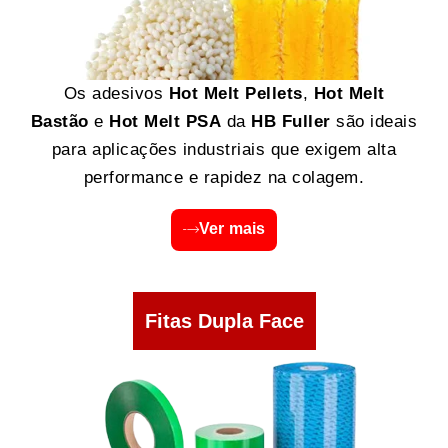
Os adesivos
Hot Melt Pellets
,
Hot Melt
Bastão
e
Hot Melt PSA
da
HB Fuller
são ideais
para aplicações industriais que exigem alta
performance e rapidez na colagem.
Ver mais
Fitas Dupla Face