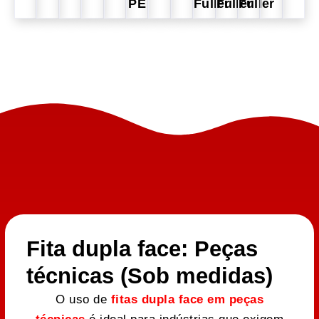
PE
Fuller
Fuller
Fuller
Fita dupla face: Peças
técnicas (Sob medidas)
O uso de
fitas dupla face em peças