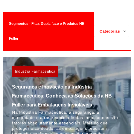
Segmentos - Fitas Dupla face e Produtos HB
Categorias
Fuller
Indústria Farmacêutica
Segurança e Inovação na Indústria
Farmacêutica: Conheça as Soluções da HB
Fuller para Embalagens Invioláveis
Na Indústria Farmacêutica, a segurança, a
integridade e a rastreabilidade das embalagens são
fatores absolutamente essenciais. Mais do que
proteger o conteúdo, as embalagens precisam
transmitir confiança ao consumidor, garantir a