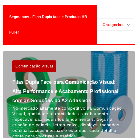
Segmentos - Fitas Dupla face e Produtos HB
Categorias
Fuller
Comunicação Visual
Fitas Dupla Face para Comunicação Visual:
Alta Performance e Acabamento Profissional
com as Soluções da A2 Adesivos
No mercado altamente competitivo da Comunicação
Visual, qualidade, durabilidade e acabamento
impecável são requisitos fundamentais. Seja na
criação de painéis, letras-caixa, displays, fachadas
ou sinalizações internas e externas, cada detalhe
conta para valorizar a estética…