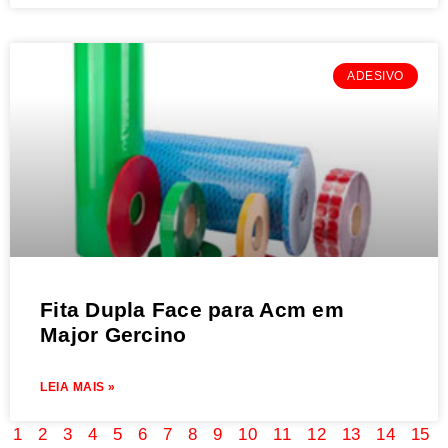
ADESIVO
Fita Dupla Face para Acm em
Major Gercino
LEIA MAIS »
1
2
3
4
5
6
7
8
9
10
11
12
13
14
15