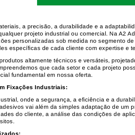
eriais, a precisão, a durabilidade e a adaptabili
qualquer projeto industrial ou comercial. Na A2 Ad
ções personalizadas sob medida no segmento de f
es específicas de cada cliente com expertise e t
rodutos altamente técnicos e versáteis, projeta
mpreendemos que cada setor e cada projeto possu
cial fundamental em nossa oferta.
m Fixações Industriais:
rial, onde a segurança, a eficiência e a durabil
 adesivos vai além da simples adaptação de um pr
es do cliente, a análise das condições de apli
itos.
izados: