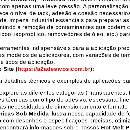
com apenas uma leve pressão. A personalização 
rece o nível de tack, adesão e coesão necessários
e limpeza industrial essenciais para preparar as
arantindo a remoção de contaminantes que podem
álcool isopropílico, removedores de óleo, etc.) p
erramentas indispensáveis para a aplicação preci
es modelos de aplicadores, com variações de tem
e tipos de aplicação.
Site (
https://a2adesivos.com.br
):
r detalhes técnicos e exemplos de aplicações p
 explore as diferentes categorias (Transparentes, 
 técnicas como tipo de adesivo, espessura, liner
suas necessidades de dimensionamento e formato 
nicas Sob Medida
ilustra nossa capacidade de fo
o com desenhos e especificações precisas, otim
 encontrará informações sobre nossos
Hot Melt P