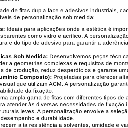
e de fitas dupla face e adesivos industriais, ca
síveis de personalização sob medida:
s:
Ideais para aplicações onde a estética é impo
ransparentes como vidro e acrílico. A personaliza
ura e do tipo de adesivo para garantir a aderênc
nicas Sob Medida:
Desenvolvemos peças técnicas
nder a geometrias complexas e requisitos de mon
s de produção, reduz desperdícios e garante uma
lumínio Composto):
Projetadas para oferecer alt
isual que utilizam ACM. A personalização garante
abilidade da fixação.
a ampla gama de fitas com diferentes tipos de ade
para atender às diversas necessidades de fixação
uturais leves. A personalização envolve a seleçã
o desempenho e durabilidade.
recem alta resistência a solventes, umidade e va