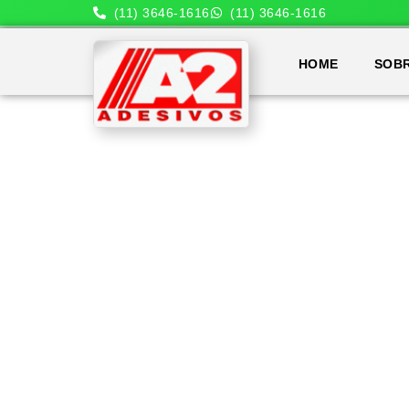
(11) 3646-1616
(11) 3646-1616
HOME
SOB