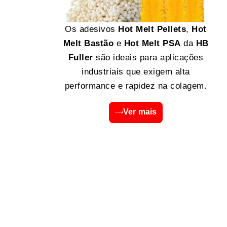
Os adesivos
Hot Melt Pellets
,
Hot
Melt Bastão
e
Hot Melt PSA
da
HB
Fuller
são ideais para aplicações
industriais que exigem alta
performance e rapidez na colagem.
Ver mais