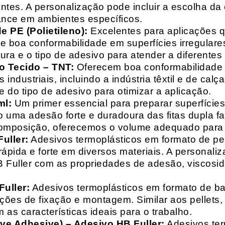
entes. A personalização pode incluir a escolha da 
ance em ambientes específicos.
 PE (Polietileno):
Excelentes para aplicações 
e boa conformabilidade em superfícies irregulare
a e o tipo de adesivo para atender a diferentes
o Tecido – TNT:
Oferecem boa conformabilidade e
 industriais, incluindo a indústria têxtil e de ca
 do tipo de adesivo para otimizar a aplicação.
ml:
Um primer essencial para preparar superfícies
do uma adesão forte e duradoura das fitas dupla f
composição, oferecemos o volume adequado para 
uller:
Adesivos termoplásticos em formato de pell
ápida e forte em diversos materiais. A personali
HB Fuller com as propriedades de adesão, viscos
uller:
Adesivos termoplásticos em formato de bas
ações de fixação e montagem. Similar aos pellets
 as características ideais para o trabalho.
ive Adhesive) – Adesivo HB Fuller:
Adesivos ter