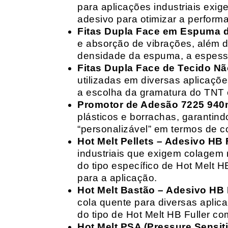
para aplicações industriais exig
adesivo para otimizar a perform
Fitas Dupla Face em Espuma de
e absorção de vibrações, além d
densidade da espuma, a espessur
Fitas Dupla Face de Tecido Nã
utilizadas em diversas aplicações
a escolha da gramatura do TNT e
Promotor de Adesão 7225 940
plásticos e borrachas, garantin
“personalizável” em termos de 
Hot Melt Pellets – Adesivo HB F
industriais que exigem colagem r
do tipo específico de Hot Melt 
para a aplicação.
Hot Melt Bastão – Adesivo HB F
cola quente para diversas aplic
do tipo de Hot Melt HB Fuller com
Hot Melt PSA (Pressure Sensit