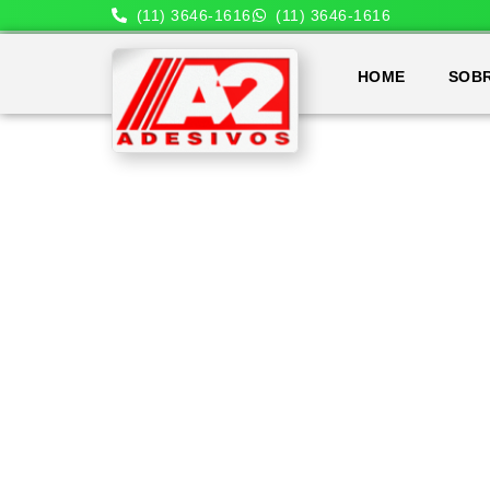
(11) 3646-1616
(11) 3646-1616
HOME
SOB