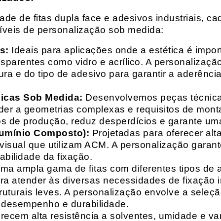
e de fitas dupla face e adesivos industriais, ca
síveis de personalização sob medida:
s:
Ideais para aplicações onde a estética é impo
ransparentes como vidro e acrílico. A personaliza
ura e do tipo de adesivo para garantir a aderênc
nicas Sob Medida:
Desenvolvemos peças técnicas
nder a geometrias complexas e requisitos de mon
s de produção, reduz desperdícios e garante uma
lumínio Composto):
Projetadas para oferecer alt
isual que utilizam ACM. A personalização garante
abilidade da fixação.
a ampla gama de fitas com diferentes tipos de ade
para atender às diversas necessidades de fixação
uturais leves. A personalização envolve a seleçã
o desempenho e durabilidade.
recem alta resistência a solventes, umidade e va