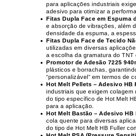
para aplicações industriais exig
adesivo para otimizar a perform
Fitas Dupla Face em Espuma de
e absorção de vibrações, além d
densidade da espuma, a espessur
Fitas Dupla Face de Tecido Nã
utilizadas em diversas aplicações
a escolha da gramatura do TNT e
Promotor de Adesão 7225 940
plásticos e borrachas, garantin
“personalizável” em termos de 
Hot Melt Pellets – Adesivo HB F
industriais que exigem colagem r
do tipo específico de Hot Melt 
para a aplicação.
Hot Melt Bastão – Adesivo HB F
cola quente para diversas aplic
do tipo de Hot Melt HB Fuller com
Hot Melt PSA (Pressure Sensit