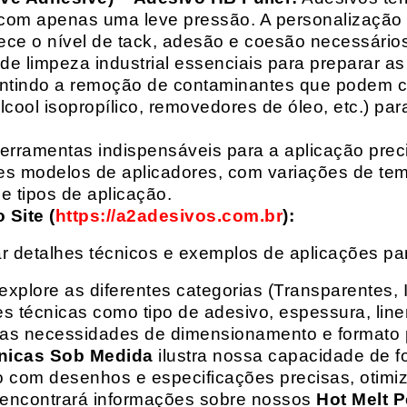
com apenas uma leve pressão. A personalização 
rece o nível de tack, adesão e coesão necessários
e limpeza industrial essenciais para preparar as
arantindo a remoção de contaminantes que podem
álcool isopropílico, removedores de óleo, etc.) p
erramentas indispensáveis para a aplicação preci
es modelos de aplicadores, com variações de tem
e tipos de aplicação.
Site (
https://a2adesivos.com.br
):
r detalhes técnicos e exemplos de aplicações p
 explore as diferentes categorias (Transparentes, 
 técnicas como tipo de adesivo, espessura, liner
suas necessidades de dimensionamento e formato 
nicas Sob Medida
ilustra nossa capacidade de fo
o com desenhos e especificações precisas, otim
 encontrará informações sobre nossos
Hot Melt P