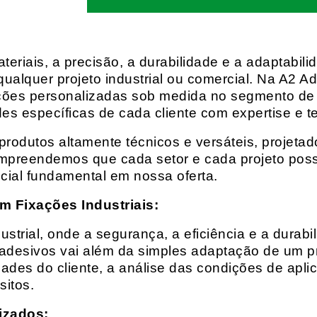
eriais, a precisão, a durabilidade e a adaptabili
qualquer projeto industrial ou comercial. Na A2 Ad
ções personalizadas sob medida no segmento de f
es específicas de cada cliente com expertise e t
rodutos altamente técnicos e versáteis, projeta
mpreendemos que cada setor e cada projeto possu
cial fundamental em nossa oferta.
m Fixações Industriais:
rial, onde a segurança, a eficiência e a durabil
 adesivos vai além da simples adaptação de um pr
es do cliente, a análise das condições de apli
itos.
izados: