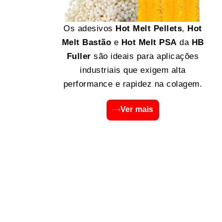
Os adesivos
Hot Melt Pellets
,
Hot
Melt Bastão
e
Hot Melt PSA
da
HB
Fuller
são ideais para aplicações
industriais que exigem alta
performance e rapidez na colagem.
Ver mais