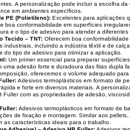
entes. A personalização pode incluir a escolha da 
ance em ambientes específicos.
 PE (Polietileno):
Excelentes para aplicações 
e boa conformabilidade em superfícies irregulare
a e o tipo de adesivo para atender a diferentes
o Tecido – TNT:
Oferecem boa conformabilidade e
 industriais, incluindo a indústria têxtil e de ca
 do tipo de adesivo para otimizar a aplicação.
ml:
Um primer essencial para preparar superfícies
do uma adesão forte e duradoura das fitas dupla f
composição, oferecemos o volume adequado para 
uller:
Adesivos termoplásticos em formato de pell
ápida e forte em diversos materiais. A personali
HB Fuller com as propriedades de adesão, viscos
uller:
Adesivos termoplásticos em formato de bas
ações de fixação e montagem. Similar aos pellets
 as características ideais para o trabalho.
ive Adhesive) – Adesivo HB Fuller:
Adesivos ter