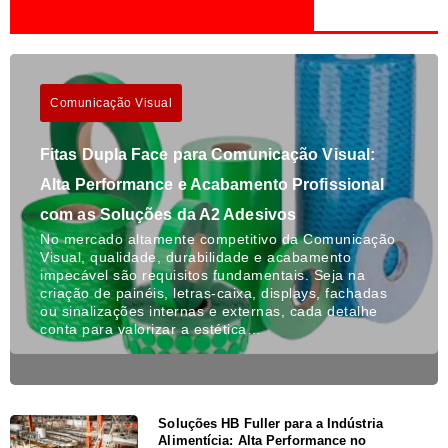
Comunicação Visual
Fitas Dupla Face para Comunicação Visual:
Alta Performance e Acabamento Profissional
com as Soluções da A2 Adesivos
No mercado altamente competitivo da Comunicação
Visual, qualidade, durabilidade e acabamento
impecável são requisitos fundamentais. Seja na
criação de painéis, letras-caixa, displays, fachadas
ou sinalizações internas e externas, cada detalhe
conta para valorizar a estética…
Soluções HB Fuller para a Indústria
Alimentícia: Alta Performance no