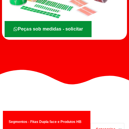
Peças sob medidas - solicitar
Segmentos - Fitas Dupla face e Produtos HB