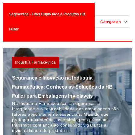
Segmentos - Fitas Dupla face e Produtos HB
Categorias
Fuller
Indústria Farmacêutica
Segurança e Inovação na Indústria
Farmacêutica: Conheça as Soluções da HB
Fuller para Embalagens Invioláveis
Na Indústria Farmacêutica, a segurança, a
integridade e a rastreabilidade das embalagens são
fatores absolutamente essenciais. Mais do que
proteger o conteúdo, as embalagens precisam
transmitir confiança ao consumidor, garantir a
inviolabilidade do produto e…