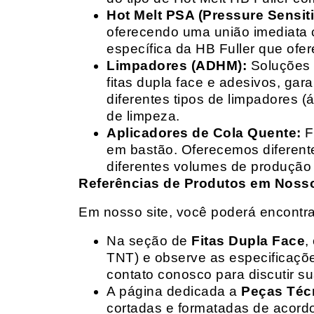
Hot Melt PSA (Pressure Sensit
oferecendo uma união imediata 
específica da HB Fuller que ofe
Limpadores (ADHM):
Soluções d
fitas dupla face e adesivos, g
diferentes tipos de limpadores (
de limpeza.
Aplicadores de Cola Quente:
F
em bastão. Oferecemos diferent
diferentes volumes de produção 
Referências de Produtos em Nosso 
Em nosso site, você poderá encontra
Na seção de
Fitas Dupla Face
,
TNT) e observe as especificações
contato conosco para discutir 
A página dedicada a
Peças Téc
cortadas e formatadas de acord