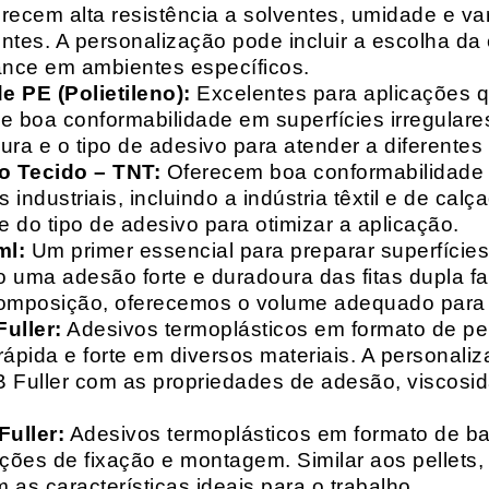
recem alta resistência a solventes, umidade e va
entes. A personalização pode incluir a escolha da 
ance em ambientes específicos.
 PE (Polietileno):
Excelentes para aplicações 
e boa conformabilidade em superfícies irregulare
a e o tipo de adesivo para atender a diferentes
o Tecido – TNT:
Oferecem boa conformabilidade e
 industriais, incluindo a indústria têxtil e de ca
 do tipo de adesivo para otimizar a aplicação.
ml:
Um primer essencial para preparar superfícies
do uma adesão forte e duradoura das fitas dupla f
composição, oferecemos o volume adequado para 
uller:
Adesivos termoplásticos em formato de pell
ápida e forte em diversos materiais. A personali
HB Fuller com as propriedades de adesão, viscos
uller:
Adesivos termoplásticos em formato de bas
ações de fixação e montagem. Similar aos pellets
 as características ideais para o trabalho.