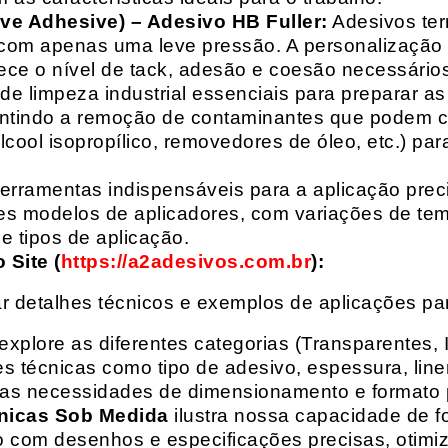
ive Adhesive) – Adesivo HB Fuller:
Adesivos ter
com apenas uma leve pressão. A personalização 
rece o nível de tack, adesão e coesão necessários
e limpeza industrial essenciais para preparar as
arantindo a remoção de contaminantes que podem
álcool isopropílico, removedores de óleo, etc.) p
erramentas indispensáveis para a aplicação preci
es modelos de aplicadores, com variações de tem
e tipos de aplicação.
Site (
https://a2adesivos.com.br
):
r detalhes técnicos e exemplos de aplicações p
 explore as diferentes categorias (Transparentes, 
 técnicas como tipo de adesivo, espessura, liner
suas necessidades de dimensionamento e formato 
nicas Sob Medida
ilustra nossa capacidade de fo
o com desenhos e especificações precisas, otim