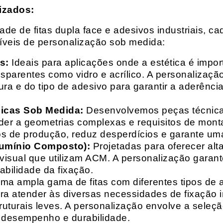
izados:
e de fitas dupla face e adesivos industriais, ca
síveis de personalização sob medida:
s:
Ideais para aplicações onde a estética é impo
ransparentes como vidro e acrílico. A personaliza
ura e do tipo de adesivo para garantir a aderênc
nicas Sob Medida:
Desenvolvemos peças técnicas
nder a geometrias complexas e requisitos de mon
s de produção, reduz desperdícios e garante uma
lumínio Composto):
Projetadas para oferecer alt
isual que utilizam ACM. A personalização garante
abilidade da fixação.
a ampla gama de fitas com diferentes tipos de ade
para atender às diversas necessidades de fixação
uturais leves. A personalização envolve a seleçã
o desempenho e durabilidade.