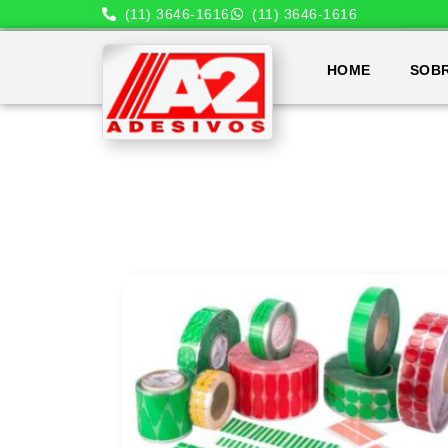
(11) 3646-1616
(11) 3646-1616
HOME
SOB