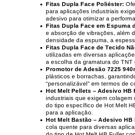
Fitas Dupla Face Poliéster:
Ofe
para aplicações industriais exig
adesivo para otimizar a perform
Fitas Dupla Face em Espuma de
e absorção de vibrações, além d
densidade da espuma, a espessur
Fitas Dupla Face de Tecido Nã
utilizadas em diversas aplicações
a escolha da gramatura do TNT e
Promotor de Adesão 7225 940
plásticos e borrachas, garantin
“personalizável” em termos de 
Hot Melt Pellets – Adesivo HB F
industriais que exigem colagem r
do tipo específico de Hot Melt 
para a aplicação.
Hot Melt Bastão – Adesivo HB F
cola quente para diversas aplic
do tipo de Hot Melt HB Fuller com