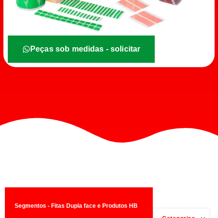
Peças sob medidas - solicitar
Segmentos - Fitas Dupla face e Produtos HB