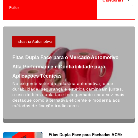
Categorias
Fuller
Indústria Automotiva
Fitas Dupla Face para o Mercado Automotivo
Alta Performance e Confiabilidade para
Aplicações Técnicas
No exigente setor da indústria automotiva, onde
durabilidade, segurança e estética caminham juntas,
o uso de fitas dupla face tem ganhado cada vez mais
destaque como alternativa eficiente e moderna aos
métodos de fixação tradicionais.…
Fitas Dupla Face para Fachadas ACM: