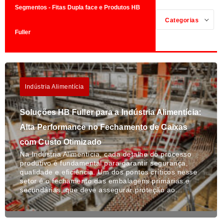
Segmentos - Fitas Dupla face e Produtos HB
Categorias
Fuller
Indústria Alimentícia
Soluções HB Fuller para a Indústria Alimentícia:
Alta Performance no Fechamento de Caixas
com Custo Otimizado
Na Indústria Alimentícia, cada detalhe do processo
produtivo é fundamental para garantir segurança,
qualidade e eficiência. Um dos pontos críticos nesse
setor é o fechamento das embalagens primárias e
secundárias, que deve assegurar proteção ao…