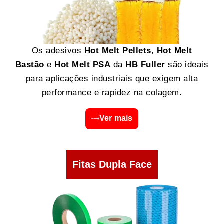
Os adesivos
Hot Melt Pellets
,
Hot Melt
Bastão
e
Hot Melt PSA
da
HB Fuller
são ideais
para aplicações industriais que exigem alta
performance e rapidez na colagem.
Ver mais
Fitas Dupla Face