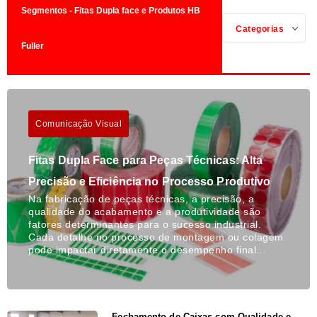
Segmentos - Fitas Dupla face e Produtos HB
Categorias
Fuller
Comunicação Visual
Fitas Dupla Face para Peças Técnicas: Alta
Precisão e Eficiência no Processo Produtivo
Na fabricação de peças técnicas, a precisão, a
qualidade do acabamento e a produtividade são
fatores determinantes para o sucesso industrial.
Cada detalhe no processo de montagem ou colagem
pode impactar diretamente o desempenho final…
Fechamento de Caixas com Qualidade e