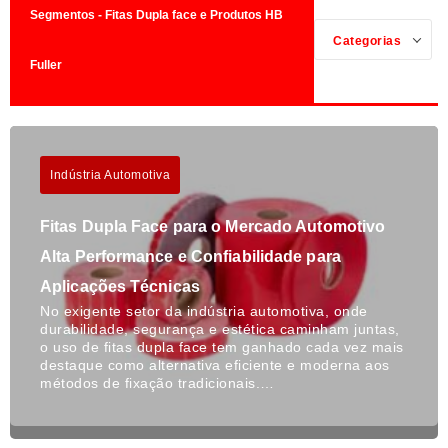
Segmentos - Fitas Dupla face e Produtos HB
Categorias
Fuller
Indústria Automotiva
Fitas Dupla Face para o Mercado Automotivo
Alta Performance e Confiabilidade para
Aplicações Técnicas
No exigente setor da indústria automotiva, onde
durabilidade, segurança e estética caminham juntas,
o uso de fitas dupla face tem ganhado cada vez mais
destaque como alternativa eficiente e moderna aos
métodos de fixação tradicionais.…