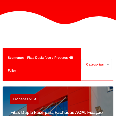
Segmentos - Fitas Dupla face e Produtos HB
Categorias
Fuller
Fachadas ACM
Fitas Dupla Face para Fachadas ACM: Fixação