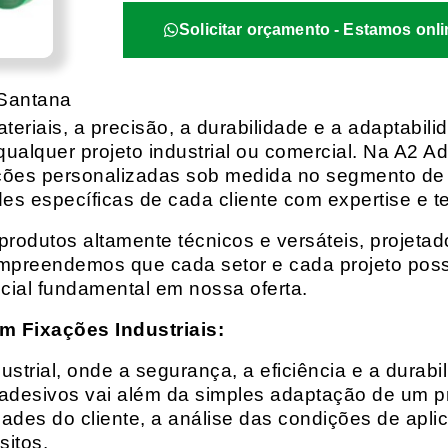
Solicitar orçamento - Estamos onli
 Santana
eriais, a precisão, a durabilidade e a adaptabili
qualquer projeto industrial ou comercial. Na A2 Ad
ções personalizadas sob medida no segmento de f
es específicas de cada cliente com expertise e t
rodutos altamente técnicos e versáteis, projeta
mpreendemos que cada setor e cada projeto possu
cial fundamental em nossa oferta.
m Fixações Industriais:
rial, onde a segurança, a eficiência e a durabil
 adesivos vai além da simples adaptação de um pr
es do cliente, a análise das condições de apli
itos.