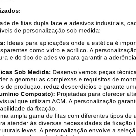
izados:
e de fitas dupla face e adesivos industriais, ca
síveis de personalização sob medida:
s:
Ideais para aplicações onde a estética é impo
ransparentes como vidro e acrílico. A personaliza
ura e do tipo de adesivo para garantir a aderênc
nicas Sob Medida:
Desenvolvemos peças técnicas
nder a geometrias complexas e requisitos de mon
s de produção, reduz desperdícios e garante uma
lumínio Composto):
Projetadas para oferecer alt
isual que utilizam ACM. A personalização garante
abilidade da fixação.
a ampla gama de fitas com diferentes tipos de ade
para atender às diversas necessidades de fixação
uturais leves. A personalização envolve a seleçã