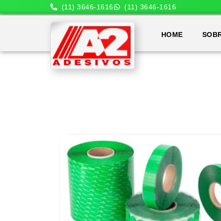
(11) 3646-1616
(11) 3646-1616
HOME
SOB