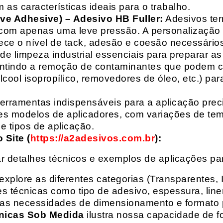
 as características ideais para o trabalho.
ive Adhesive) – Adesivo HB Fuller:
Adesivos ter
com apenas uma leve pressão. A personalização 
rece o nível de tack, adesão e coesão necessários
e limpeza industrial essenciais para preparar as
arantindo a remoção de contaminantes que podem
álcool isopropílico, removedores de óleo, etc.) p
erramentas indispensáveis para a aplicação preci
es modelos de aplicadores, com variações de tem
e tipos de aplicação.
Site (
https://a2adesivos.com.br
):
r detalhes técnicos e exemplos de aplicações p
 explore as diferentes categorias (Transparentes, 
 técnicas como tipo de adesivo, espessura, liner
suas necessidades de dimensionamento e formato 
nicas Sob Medida
ilustra nossa capacidade de fo