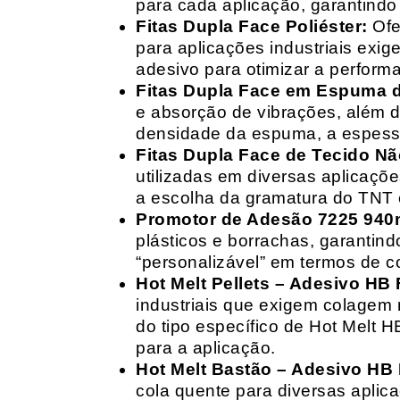
para cada aplicação, garantind
Fitas Dupla Face Poliéster:
Ofe
para aplicações industriais exig
adesivo para otimizar a perform
Fitas Dupla Face em Espuma de
e absorção de vibrações, além d
densidade da espuma, a espessur
Fitas Dupla Face de Tecido Nã
utilizadas em diversas aplicações
a escolha da gramatura do TNT e
Promotor de Adesão 7225 940
plásticos e borrachas, garantin
“personalizável” em termos de 
Hot Melt Pellets – Adesivo HB F
industriais que exigem colagem r
do tipo específico de Hot Melt 
para a aplicação.
Hot Melt Bastão – Adesivo HB F
cola quente para diversas aplic