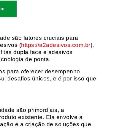
ne
dade são fatores cruciais para
esivos (
https://a2adesivos.com.br
),
itas dupla face e adesivos
ecnologia de ponta.
dos para oferecer desempenho
i desafios únicos, e é por isso que
idade são primordiais, a
oduto existente. Ela envolve a
cação e a criação de soluções que