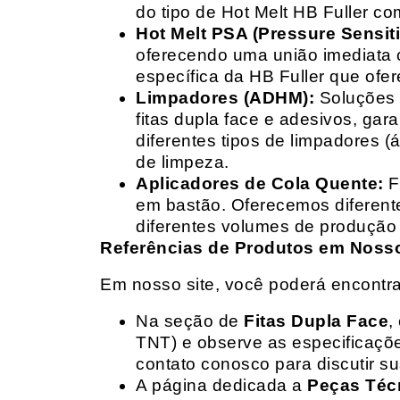
do tipo de Hot Melt HB Fuller com
Hot Melt PSA (Pressure Sensit
oferecendo uma união imediata 
específica da HB Fuller que ofe
Limpadores (ADHM):
Soluções d
fitas dupla face e adesivos, g
diferentes tipos de limpadores (
de limpeza.
Aplicadores de Cola Quente:
F
em bastão. Oferecemos diferent
diferentes volumes de produção 
Referências de Produtos em Nosso 
Em nosso site, você poderá encontra
Na seção de
Fitas Dupla Face
,
TNT) e observe as especificações
contato conosco para discutir 
A página dedicada a
Peças Téc