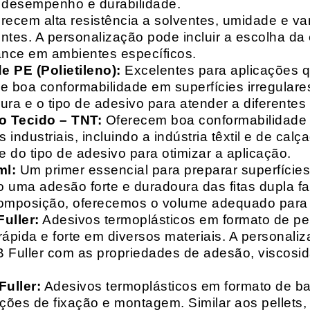
o desempenho e durabilidade.
recem alta resistência a solventes, umidade e va
entes. A personalização pode incluir a escolha da 
ance em ambientes específicos.
 PE (Polietileno):
Excelentes para aplicações 
e boa conformabilidade em superfícies irregulare
a e o tipo de adesivo para atender a diferentes
o Tecido – TNT:
Oferecem boa conformabilidade e
 industriais, incluindo a indústria têxtil e de ca
 do tipo de adesivo para otimizar a aplicação.
ml:
Um primer essencial para preparar superfícies
do uma adesão forte e duradoura das fitas dupla f
composição, oferecemos o volume adequado para 
uller:
Adesivos termoplásticos em formato de pell
ápida e forte em diversos materiais. A personali
HB Fuller com as propriedades de adesão, viscos
uller:
Adesivos termoplásticos em formato de bas
ações de fixação e montagem. Similar aos pellets