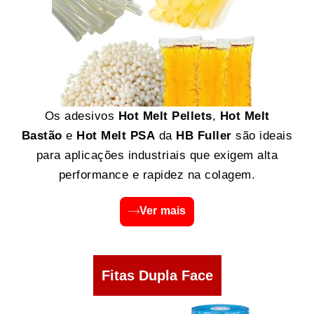
Os adesivos
Hot Melt Pellets
,
Hot Melt
Bastão
e
Hot Melt PSA
da
HB Fuller
são ideais
para aplicações industriais que exigem alta
performance e rapidez na colagem.
Ver mais
Fitas Dupla Face