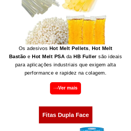
Os adesivos
Hot Melt Pellets
,
Hot Melt
Bastão
e
Hot Melt PSA
da
HB Fuller
são ideais
para aplicações industriais que exigem alta
performance e rapidez na colagem.
Ver mais
Fitas Dupla Face