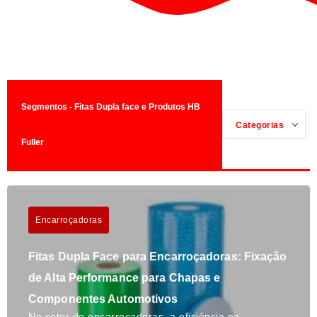
Segmentos - Fitas Dupla face e Produtos HB
Categorias
Fuller
Encarroçadoras
Fitas Dupla Face para Encarroçadoras: Fixação
de Alta Performance para Chapas e
Componentes Automotivos
No setor de encarroçadoras, a eficiência na