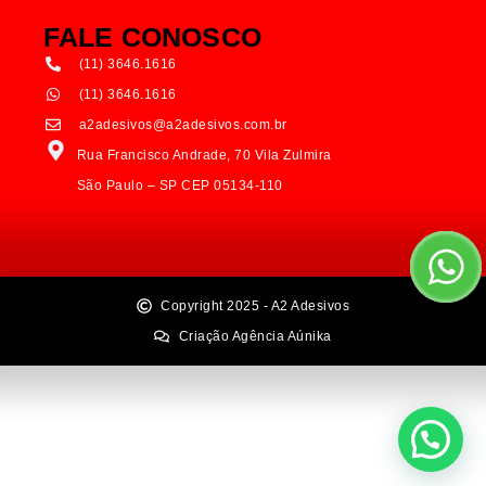
FALE CONOSCO
(11) 3646.1616
(11) 3646.1616
a2adesivos@a2adesivos.com.br
Rua Francisco Andrade, 70 Vila Zulmira
São Paulo – SP CEP 05134-110
Copyright 2025 - A2 Adesivos
Criação Agência Aúnika