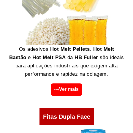
Os adesivos
Hot Melt Pellets
,
Hot Melt
Bastão
e
Hot Melt PSA
da
HB Fuller
são ideais
para aplicações industriais que exigem alta
performance e rapidez na colagem.
Ver mais
Fitas Dupla Face