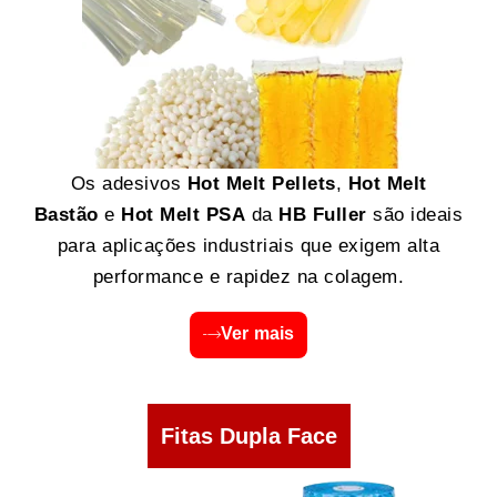
Os adesivos
Hot Melt Pellets
,
Hot Melt
Bastão
e
Hot Melt PSA
da
HB Fuller
são ideais
para aplicações industriais que exigem alta
performance e rapidez na colagem.
Ver mais
Fitas Dupla Face