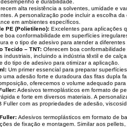
o desempenho e durabilidade.
recem alta resistência a solventes, umidade e va
entes. A personalização pode incluir a escolha da 
ance em ambientes específicos.
 PE (Polietileno):
Excelentes para aplicações 
e boa conformabilidade em superfícies irregulare
a e o tipo de adesivo para atender a diferentes
o Tecido – TNT:
Oferecem boa conformabilidade e
 industriais, incluindo a indústria têxtil e de ca
 do tipo de adesivo para otimizar a aplicação.
ml:
Um primer essencial para preparar superfícies
do uma adesão forte e duradoura das fitas dupla f
composição, oferecemos o volume adequado para 
uller:
Adesivos termoplásticos em formato de pell
ápida e forte em diversos materiais. A personali
HB Fuller com as propriedades de adesão, viscos
uller:
Adesivos termoplásticos em formato de bas
ações de fixação e montagem. Similar aos pellets