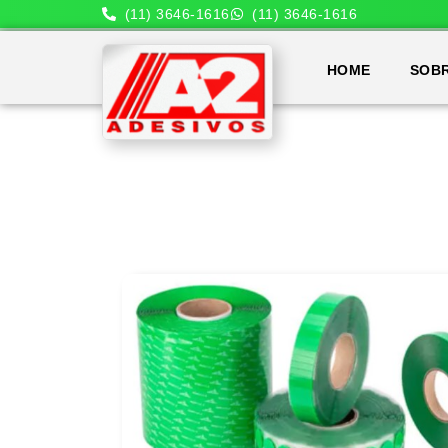
(11) 3646-1616
(11) 3646-1616
HOME
SOB