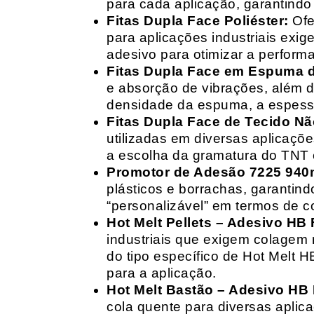
para cada aplicação, garantind
Fitas Dupla Face Poliéster:
Ofe
para aplicações industriais exig
adesivo para otimizar a perform
Fitas Dupla Face em Espuma de
e absorção de vibrações, além d
densidade da espuma, a espessur
Fitas Dupla Face de Tecido Nã
utilizadas em diversas aplicações
a escolha da gramatura do TNT e
Promotor de Adesão 7225 940
plásticos e borrachas, garantin
“personalizável” em termos de 
Hot Melt Pellets – Adesivo HB F
industriais que exigem colagem r
do tipo específico de Hot Melt 
para a aplicação.
Hot Melt Bastão – Adesivo HB F
cola quente para diversas aplic