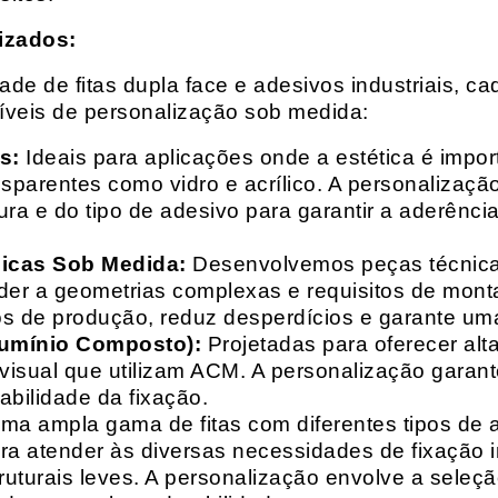
izados:
e de fitas dupla face e adesivos industriais, ca
síveis de personalização sob medida:
s:
Ideais para aplicações onde a estética é impo
ransparentes como vidro e acrílico. A personaliza
ura e do tipo de adesivo para garantir a aderênc
nicas Sob Medida:
Desenvolvemos peças técnicas
nder a geometrias complexas e requisitos de mon
s de produção, reduz desperdícios e garante uma
lumínio Composto):
Projetadas para oferecer alt
isual que utilizam ACM. A personalização garante
abilidade da fixação.
a ampla gama de fitas com diferentes tipos de ade
para atender às diversas necessidades de fixação
uturais leves. A personalização envolve a seleçã