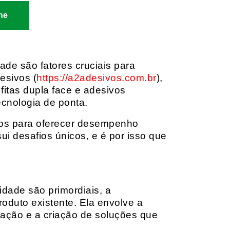
ne
dade são fatores cruciais para
esivos (
https://a2adesivos.com.br
),
itas dupla face e adesivos
ecnologia de ponta.
dos para oferecer desempenho
i desafios únicos, e é por isso que
idade são primordiais, a
oduto existente. Ela envolve a
cação e a criação de soluções que