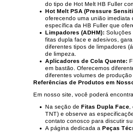
do tipo de Hot Melt HB Fuller com
Hot Melt PSA (Pressure Sensit
oferecendo uma união imediata 
específica da HB Fuller que ofe
Limpadores (ADHM):
Soluções d
fitas dupla face e adesivos, g
diferentes tipos de limpadores (
de limpeza.
Aplicadores de Cola Quente:
F
em bastão. Oferecemos diferent
diferentes volumes de produção 
Referências de Produtos em Nosso 
Em nosso site, você poderá encontra
Na seção de
Fitas Dupla Face
,
TNT) e observe as especificações
contato conosco para discutir 
A página dedicada a
Peças Téc