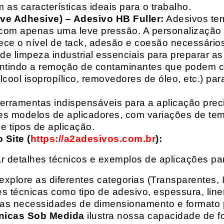
 as características ideais para o trabalho.
ive Adhesive) – Adesivo HB Fuller:
Adesivos ter
com apenas uma leve pressão. A personalização 
rece o nível de tack, adesão e coesão necessários
e limpeza industrial essenciais para preparar as
arantindo a remoção de contaminantes que podem
álcool isopropílico, removedores de óleo, etc.) p
erramentas indispensáveis para a aplicação preci
es modelos de aplicadores, com variações de tem
e tipos de aplicação.
Site (
https://a2adesivos.com.br
):
r detalhes técnicos e exemplos de aplicações p
 explore as diferentes categorias (Transparentes, 
 técnicas como tipo de adesivo, espessura, liner
suas necessidades de dimensionamento e formato 
nicas Sob Medida
ilustra nossa capacidade de fo