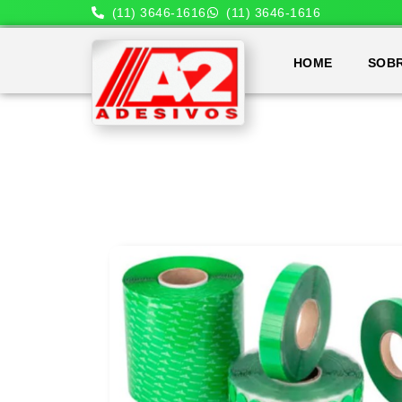
(11) 3646-1616
(11) 3646-1616
HOME
SOB