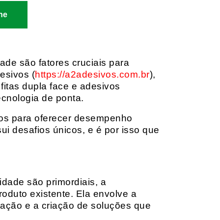
ne
dade são fatores cruciais para
esivos (
https://a2adesivos.com.br
),
itas dupla face e adesivos
ecnologia de ponta.
dos para oferecer desempenho
i desafios únicos, e é por isso que
idade são primordiais, a
oduto existente. Ela envolve a
cação e a criação de soluções que