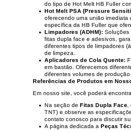
do tipo de Hot Melt HB Fuller com
Hot Melt PSA (Pressure Sensit
oferecendo uma união imediata 
específica da HB Fuller que ofe
Limpadores (ADHM):
Soluções d
fitas dupla face e adesivos, g
diferentes tipos de limpadores (
de limpeza.
Aplicadores de Cola Quente:
F
em bastão. Oferecemos diferent
diferentes volumes de produção 
Referências de Produtos em Nosso 
Em nosso site, você poderá encontra
Na seção de
Fitas Dupla Face
,
TNT) e observe as especificações
contato conosco para discutir 
A página dedicada a
Peças Téc