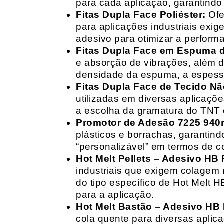
para cada aplicação, garantind
Fitas Dupla Face Poliéster:
Ofe
para aplicações industriais exig
adesivo para otimizar a perform
Fitas Dupla Face em Espuma de
e absorção de vibrações, além d
densidade da espuma, a espessur
Fitas Dupla Face de Tecido Nã
utilizadas em diversas aplicações
a escolha da gramatura do TNT e
Promotor de Adesão 7225 940
plásticos e borrachas, garantin
“personalizável” em termos de 
Hot Melt Pellets – Adesivo HB F
industriais que exigem colagem r
do tipo específico de Hot Melt 
para a aplicação.
Hot Melt Bastão – Adesivo HB F
cola quente para diversas aplic