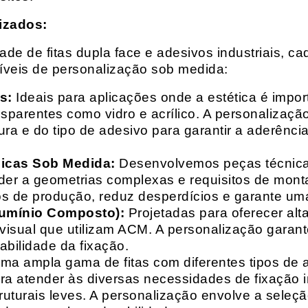
izados:
e de fitas dupla face e adesivos industriais, ca
síveis de personalização sob medida:
s:
Ideais para aplicações onde a estética é impo
ransparentes como vidro e acrílico. A personaliza
ura e do tipo de adesivo para garantir a aderênc
nicas Sob Medida:
Desenvolvemos peças técnicas
nder a geometrias complexas e requisitos de mon
s de produção, reduz desperdícios e garante uma
lumínio Composto):
Projetadas para oferecer alt
isual que utilizam ACM. A personalização garante
abilidade da fixação.
a ampla gama de fitas com diferentes tipos de ade
para atender às diversas necessidades de fixação
uturais leves. A personalização envolve a seleçã