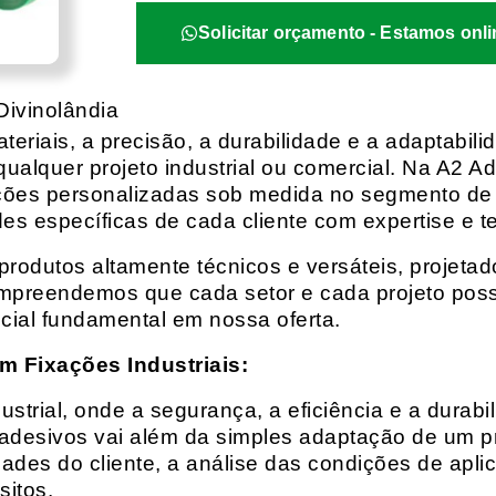
Solicitar orçamento - Estamos onli
Divinolândia
eriais, a precisão, a durabilidade e a adaptabili
qualquer projeto industrial ou comercial. Na A2 Ad
ções personalizadas sob medida no segmento de f
es específicas de cada cliente com expertise e t
rodutos altamente técnicos e versáteis, projeta
mpreendemos que cada setor e cada projeto possu
cial fundamental em nossa oferta.
m Fixações Industriais:
rial, onde a segurança, a eficiência e a durabil
 adesivos vai além da simples adaptação de um pr
es do cliente, a análise das condições de apli
itos.