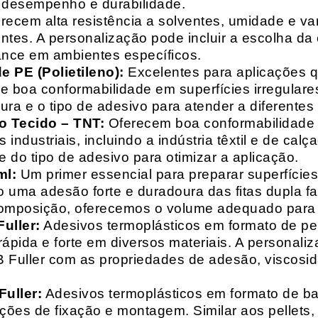
o desempenho e durabilidade.
recem alta resistência a solventes, umidade e va
entes. A personalização pode incluir a escolha da 
ance em ambientes específicos.
 PE (Polietileno):
Excelentes para aplicações 
e boa conformabilidade em superfícies irregulare
a e o tipo de adesivo para atender a diferentes
o Tecido – TNT:
Oferecem boa conformabilidade e
 industriais, incluindo a indústria têxtil e de ca
 do tipo de adesivo para otimizar a aplicação.
ml:
Um primer essencial para preparar superfícies
do uma adesão forte e duradoura das fitas dupla f
composição, oferecemos o volume adequado para 
uller:
Adesivos termoplásticos em formato de pell
ápida e forte em diversos materiais. A personali
HB Fuller com as propriedades de adesão, viscos
uller:
Adesivos termoplásticos em formato de bas
ações de fixação e montagem. Similar aos pellets