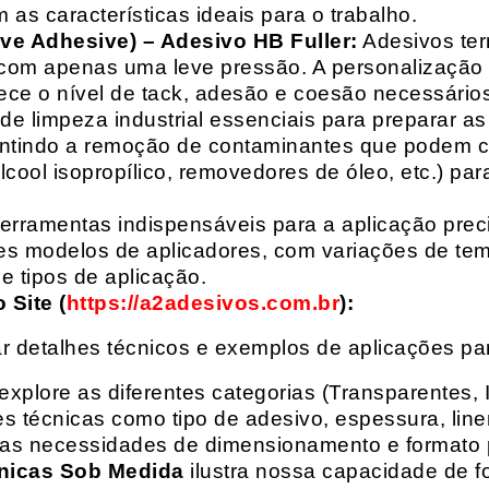
 as características ideais para o trabalho.
ive Adhesive) – Adesivo HB Fuller:
Adesivos ter
com apenas uma leve pressão. A personalização 
rece o nível de tack, adesão e coesão necessários
e limpeza industrial essenciais para preparar as
arantindo a remoção de contaminantes que podem
álcool isopropílico, removedores de óleo, etc.) p
erramentas indispensáveis para a aplicação preci
es modelos de aplicadores, com variações de tem
e tipos de aplicação.
Site (
https://a2adesivos.com.br
):
r detalhes técnicos e exemplos de aplicações p
 explore as diferentes categorias (Transparentes, 
 técnicas como tipo de adesivo, espessura, liner
suas necessidades de dimensionamento e formato 
nicas Sob Medida
ilustra nossa capacidade de fo