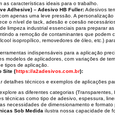
 as características ideais para o trabalho.
ive Adhesive) – Adesivo HB Fuller:
Adesivos ter
com apenas uma leve pressão. A personalização 
rece o nível de tack, adesão e coesão necessários
e limpeza industrial essenciais para preparar as
arantindo a remoção de contaminantes que podem
álcool isopropílico, removedores de óleo, etc.) p
erramentas indispensáveis para a aplicação preci
es modelos de aplicadores, com variações de tem
e tipos de aplicação.
Site (
https://a2adesivos.com.br
):
r detalhes técnicos e exemplos de aplicações p
 explore as diferentes categorias (Transparentes, 
 técnicas como tipo de adesivo, espessura, liner
suas necessidades de dimensionamento e formato 
nicas Sob Medida
ilustra nossa capacidade de fo