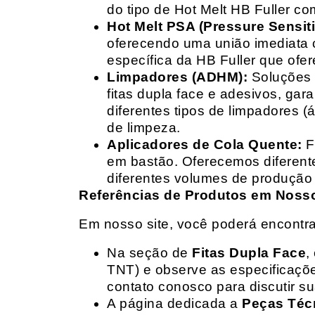
do tipo de Hot Melt HB Fuller com
Hot Melt PSA (Pressure Sensit
oferecendo uma união imediata 
específica da HB Fuller que ofe
Limpadores (ADHM):
Soluções d
fitas dupla face e adesivos, g
diferentes tipos de limpadores (
de limpeza.
Aplicadores de Cola Quente:
F
em bastão. Oferecemos diferent
diferentes volumes de produção 
Referências de Produtos em Nosso 
Em nosso site, você poderá encontra
Na seção de
Fitas Dupla Face
,
TNT) e observe as especificações
contato conosco para discutir 
A página dedicada a
Peças Téc