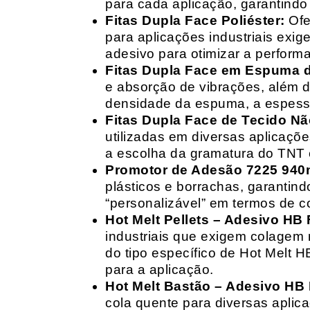
para cada aplicação, garantind
Fitas Dupla Face Poliéster:
Ofe
para aplicações industriais exig
adesivo para otimizar a perform
Fitas Dupla Face em Espuma de
e absorção de vibrações, além d
densidade da espuma, a espessur
Fitas Dupla Face de Tecido Nã
utilizadas em diversas aplicações
a escolha da gramatura do TNT e
Promotor de Adesão 7225 940
plásticos e borrachas, garantin
“personalizável” em termos de 
Hot Melt Pellets – Adesivo HB F
industriais que exigem colagem r
do tipo específico de Hot Melt 
para a aplicação.
Hot Melt Bastão – Adesivo HB F
cola quente para diversas aplic