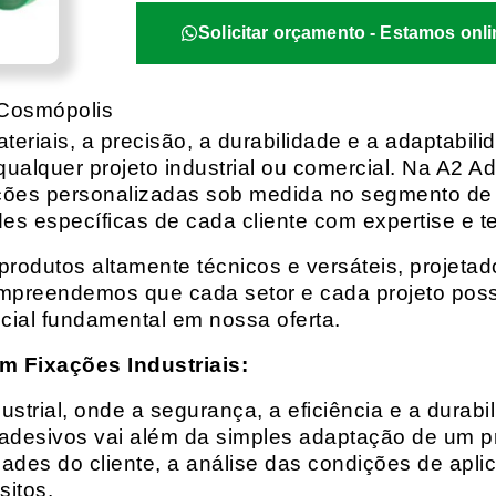
Solicitar orçamento - Estamos onli
 Cosmópolis
eriais, a precisão, a durabilidade e a adaptabili
qualquer projeto industrial ou comercial. Na A2 Ad
ções personalizadas sob medida no segmento de f
es específicas de cada cliente com expertise e t
rodutos altamente técnicos e versáteis, projeta
mpreendemos que cada setor e cada projeto possu
cial fundamental em nossa oferta.
m Fixações Industriais:
rial, onde a segurança, a eficiência e a durabil
 adesivos vai além da simples adaptação de um pr
es do cliente, a análise das condições de apli
itos.