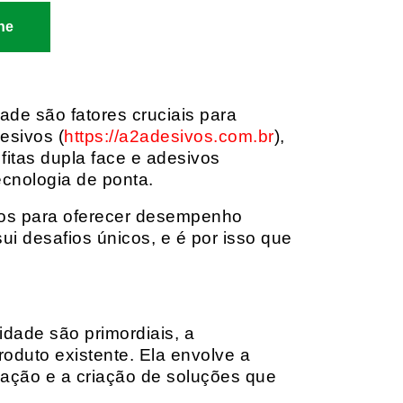
ne
dade são fatores cruciais para
esivos (
https://a2adesivos.com.br
),
itas dupla face e adesivos
ecnologia de ponta.
dos para oferecer desempenho
i desafios únicos, e é por isso que
idade são primordiais, a
oduto existente. Ela envolve a
cação e a criação de soluções que