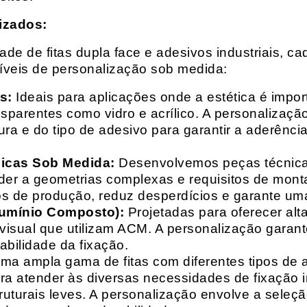
izados:
e de fitas dupla face e adesivos industriais, ca
síveis de personalização sob medida:
s:
Ideais para aplicações onde a estética é impo
ransparentes como vidro e acrílico. A personaliza
ura e do tipo de adesivo para garantir a aderênc
nicas Sob Medida:
Desenvolvemos peças técnicas
nder a geometrias complexas e requisitos de mon
s de produção, reduz desperdícios e garante uma
lumínio Composto):
Projetadas para oferecer alt
isual que utilizam ACM. A personalização garante
abilidade da fixação.
a ampla gama de fitas com diferentes tipos de ade
para atender às diversas necessidades de fixação
uturais leves. A personalização envolve a seleçã