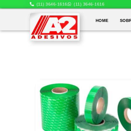
(11) 3646-1616
(11) 3646-1616
HOME
SOB