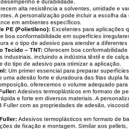
o desempenho e durabilidade.
recem alta resistência a solventes, umidade e va
entes. A personalização pode incluir a escolha da 
ance em ambientes específicos.
 PE (Polietileno):
Excelentes para aplicações 
e boa conformabilidade em superfícies irregulare
a e o tipo de adesivo para atender a diferentes
o Tecido – TNT:
Oferecem boa conformabilidade e
 industriais, incluindo a indústria têxtil e de ca
 do tipo de adesivo para otimizar a aplicação.
ml:
Um primer essencial para preparar superfícies
do uma adesão forte e duradoura das fitas dupla f
composição, oferecemos o volume adequado para 
uller:
Adesivos termoplásticos em formato de pell
ápida e forte em diversos materiais. A personali
HB Fuller com as propriedades de adesão, viscos
uller:
Adesivos termoplásticos em formato de bas
ações de fixação e montagem. Similar aos pellets