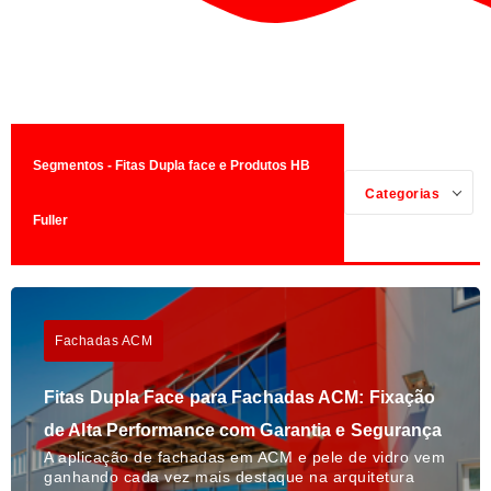
Segmentos - Fitas Dupla face e Produtos HB
Categorias
Fuller
Fachadas ACM
Fitas Dupla Face para Fachadas ACM: Fixação
de Alta Performance com Garantia e Segurança
A aplicação de fachadas em ACM e pele de vidro vem
ganhando cada vez mais destaque na arquitetura