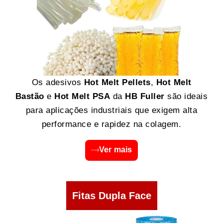
Os adesivos
Hot Melt Pellets
,
Hot Melt
Bastão
e
Hot Melt PSA
da
HB Fuller
são ideais
para aplicações industriais que exigem alta
performance e rapidez na colagem.
Ver mais
Fitas Dupla Face