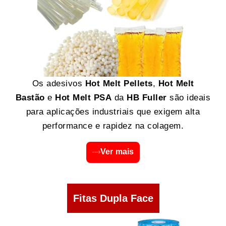
Os adesivos
Hot Melt Pellets
,
Hot Melt
Bastão
e
Hot Melt PSA
da
HB Fuller
são ideais
para aplicações industriais que exigem alta
performance e rapidez na colagem.
Ver mais
Fitas Dupla Face