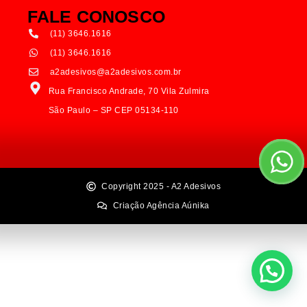
FALE CONOSCO
(11) 3646.1616
(11) 3646.1616
a2adesivos@a2adesivos.com.br
Rua Francisco Andrade, 70 Vila Zulmira
São Paulo – SP CEP 05134-110
Copyright 2025 - A2 Adesivos
Criação Agência Aúnika