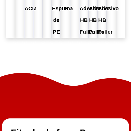
ACM
Espuma
TNT
Adesivo
Adesivo
Adesivo
de
HB
HB
HB
PE
Fuller
Fuller
Fuller