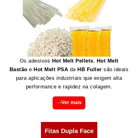
Os adesivos
Hot Melt Pellets
,
Hot Melt
Bastão
e
Hot Melt PSA
da
HB Fuller
são ideais
para aplicações industriais que exigem alta
performance e rapidez na colagem.
Ver mais
Fitas Dupla Face