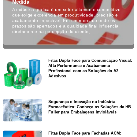
Medida
A indústria gráfica é um setor altamente competitivo
que exige excelência em produtividade, precisão e
acabamento impecável. Em um mercado onde os
prazos são apertados e a qualidade final influencia
diretamente na percepção do cliente,…
Fitas Dupla Face para Comunicação Visual:
Alta Performance e Acabamento
Profissional com as Soluções da A2
Adesivos
Segurança e Inovação na Indústria
Farmacêutica: Conheça as Soluções da HB
Fuller para Embalagens Invioláveis
Fitas Dupla Face para Fachadas ACM: