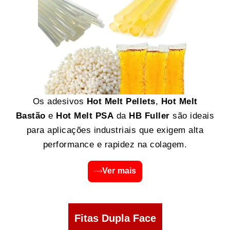
Os adesivos
Hot Melt Pellets
,
Hot Melt
Bastão
e
Hot Melt PSA
da
HB Fuller
são ideais
para aplicações industriais que exigem alta
performance e rapidez na colagem.
Ver mais
Fitas Dupla Face