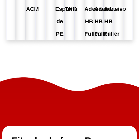
ACM
Espuma
TNT
Adesivo
Adesivo
Adesivo
de
HB
HB
HB
PE
Fuller
Fuller
Fuller