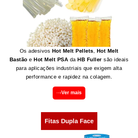
Os adesivos
Hot Melt Pellets
,
Hot Melt
Bastão
e
Hot Melt PSA
da
HB Fuller
são ideais
para aplicações industriais que exigem alta
performance e rapidez na colagem.
Ver mais
Fitas Dupla Face