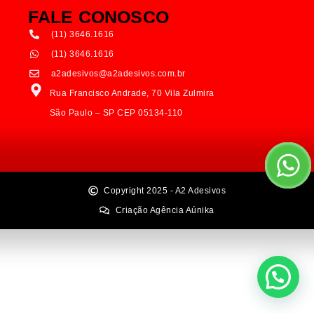
FALE CONOSCO
(11) 3646.1616
(11) 3646.1616
a2adesivos@a2adesivos.com.br
Rua Francisco Andrade, 70 Vila Zulmira
São Paulo – SP CEP 05134-110
Copyright 2025 - A2 Adesivos
Criação Agência Aúnika