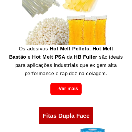
Os adesivos
Hot Melt Pellets
,
Hot Melt
Bastão
e
Hot Melt PSA
da
HB Fuller
são ideais
para aplicações industriais que exigem alta
performance e rapidez na colagem.
Ver mais
Fitas Dupla Face