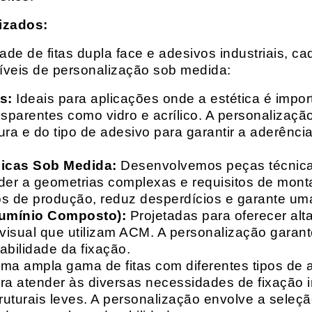
izados:
e de fitas dupla face e adesivos industriais, ca
síveis de personalização sob medida:
s:
Ideais para aplicações onde a estética é impo
ransparentes como vidro e acrílico. A personaliza
ura e do tipo de adesivo para garantir a aderênc
nicas Sob Medida:
Desenvolvemos peças técnicas
nder a geometrias complexas e requisitos de mon
s de produção, reduz desperdícios e garante uma
lumínio Composto):
Projetadas para oferecer alt
isual que utilizam ACM. A personalização garante
abilidade da fixação.
a ampla gama de fitas com diferentes tipos de ade
para atender às diversas necessidades de fixação
uturais leves. A personalização envolve a seleçã