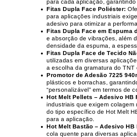
para cada aplicação, garantind
Fitas Dupla Face Poliéster:
Ofe
para aplicações industriais exig
adesivo para otimizar a perform
Fitas Dupla Face em Espuma de
e absorção de vibrações, além d
densidade da espuma, a espessur
Fitas Dupla Face de Tecido Nã
utilizadas em diversas aplicações
a escolha da gramatura do TNT e
Promotor de Adesão 7225 940
plásticos e borrachas, garantin
“personalizável” em termos de 
Hot Melt Pellets – Adesivo HB F
industriais que exigem colagem r
do tipo específico de Hot Melt 
para a aplicação.
Hot Melt Bastão – Adesivo HB F
cola quente para diversas aplic