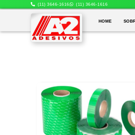
(11) 3646-1616
(11) 3646-1616
HOME
SOB