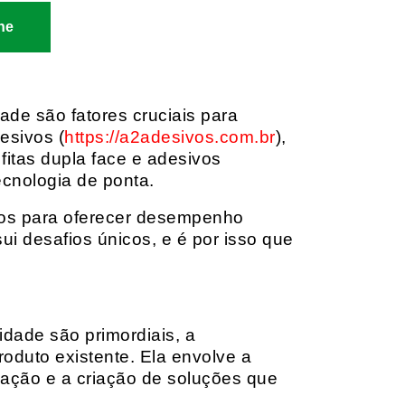
ne
dade são fatores cruciais para
esivos (
https://a2adesivos.com.br
),
itas dupla face e adesivos
ecnologia de ponta.
dos para oferecer desempenho
i desafios únicos, e é por isso que
idade são primordiais, a
oduto existente. Ela envolve a
cação e a criação de soluções que