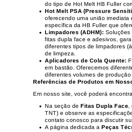
do tipo de Hot Melt HB Fuller com
Hot Melt PSA (Pressure Sensit
oferecendo uma união imediata 
específica da HB Fuller que ofe
Limpadores (ADHM):
Soluções d
fitas dupla face e adesivos, g
diferentes tipos de limpadores (
de limpeza.
Aplicadores de Cola Quente:
F
em bastão. Oferecemos diferent
diferentes volumes de produção 
Referências de Produtos em Nosso 
Em nosso site, você poderá encontra
Na seção de
Fitas Dupla Face
,
TNT) e observe as especificações
contato conosco para discutir 
A página dedicada a
Peças Téc