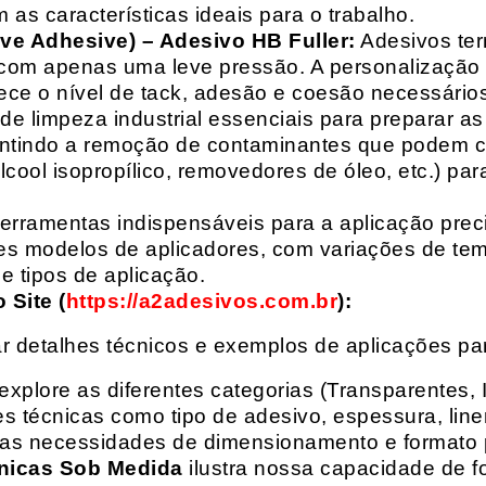
 as características ideais para o trabalho.
ive Adhesive) – Adesivo HB Fuller:
Adesivos ter
com apenas uma leve pressão. A personalização 
rece o nível de tack, adesão e coesão necessários
e limpeza industrial essenciais para preparar as
arantindo a remoção de contaminantes que podem
álcool isopropílico, removedores de óleo, etc.) p
erramentas indispensáveis para a aplicação preci
es modelos de aplicadores, com variações de tem
e tipos de aplicação.
Site (
https://a2adesivos.com.br
):
r detalhes técnicos e exemplos de aplicações p
 explore as diferentes categorias (Transparentes, 
 técnicas como tipo de adesivo, espessura, liner
suas necessidades de dimensionamento e formato 
nicas Sob Medida
ilustra nossa capacidade de fo