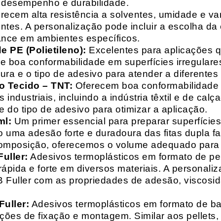
o desempenho e durabilidade.
recem alta resistência a solventes, umidade e va
entes. A personalização pode incluir a escolha da 
ance em ambientes específicos.
 PE (Polietileno):
Excelentes para aplicações 
e boa conformabilidade em superfícies irregulare
a e o tipo de adesivo para atender a diferentes
o Tecido – TNT:
Oferecem boa conformabilidade e
 industriais, incluindo a indústria têxtil e de ca
 do tipo de adesivo para otimizar a aplicação.
ml:
Um primer essencial para preparar superfícies
do uma adesão forte e duradoura das fitas dupla f
composição, oferecemos o volume adequado para 
uller:
Adesivos termoplásticos em formato de pell
ápida e forte em diversos materiais. A personali
HB Fuller com as propriedades de adesão, viscos
uller:
Adesivos termoplásticos em formato de bas
ações de fixação e montagem. Similar aos pellets