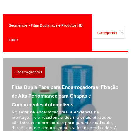
Segmentos - Fitas Dupla face e Produtos HB
Categorias
Fuller
Encarroçadoras
Fitas Dupla Face para Encarroçadoras: Fixação
de Alta Performance para Chapas e
Componentes Automotivos
No setor de encarroçadoras, a eficiência na
montagem e a resistência dos materiais utilizados
são fatores determinantes para garantir qualidade,
durabilidade e segurança aos veículos produzidos. A