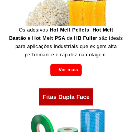
Os adesivos
Hot Melt Pellets
,
Hot Melt
Bastão
e
Hot Melt PSA
da
HB Fuller
são ideais
para aplicações industriais que exigem alta
performance e rapidez na colagem.
Ver mais
Fitas Dupla Face