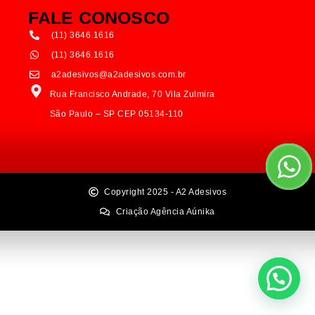
FALE CONOSCO
(11) 3646.1616
(11) 3646.1616
a2adesivos@a2adesivos.com.br
Rua Francisco Andrade, 70 Vila Zulmira
São Paulo – SP CEP 05134-110
Copyright 2025 - A2 Adesivos
Criação Agência Aúnika