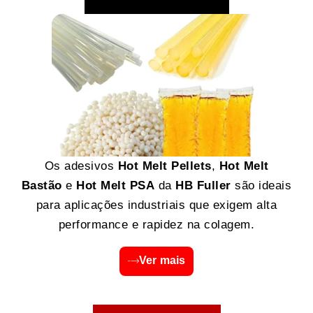
Os adesivos
Hot Melt Pellets
,
Hot Melt
Bastão
e
Hot Melt PSA
da
HB Fuller
são ideais
para aplicações industriais que exigem alta
performance e rapidez na colagem.
Ver mais