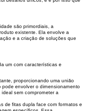
i desafios únicos, e é por isso que
idade são primordiais, a
oduto existente. Ela envolve a
cação e a criação de soluções que
da um com características e
rtante, proporcionando uma união
ção pode envolver o dimensionamento
ia ideal sem comprometer a
 de fitas dupla face com formatos e
tagem específicos. Essa