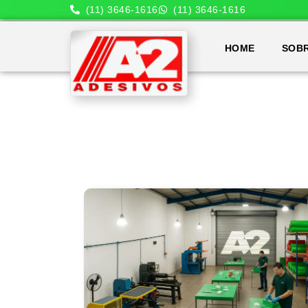
(11) 3646-1616
(11) 3646-1616
HOME
SOB