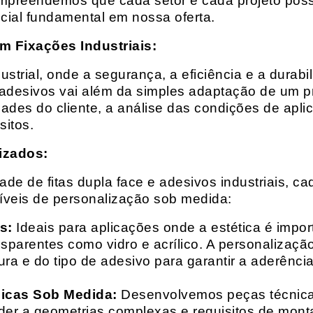
mpreendemos que cada setor e cada projeto possu
cial fundamental em nossa oferta.
m Fixações Industriais:
rial, onde a segurança, a eficiência e a durabil
 adesivos vai além da simples adaptação de um pr
es do cliente, a análise das condições de apli
itos.
izados:
e de fitas dupla face e adesivos industriais, ca
síveis de personalização sob medida:
s:
Ideais para aplicações onde a estética é impo
ransparentes como vidro e acrílico. A personaliza
ura e do tipo de adesivo para garantir a aderênc
nicas Sob Medida:
Desenvolvemos peças técnicas
nder a geometrias complexas e requisitos de mon