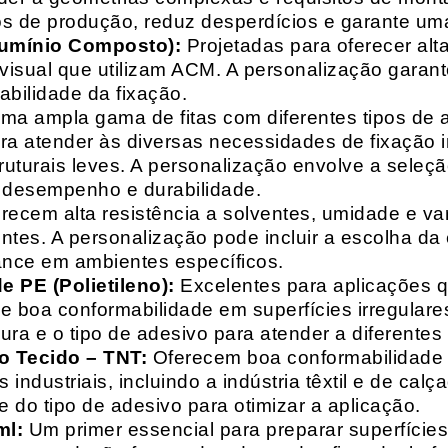
s de produção, reduz desperdícios e garante uma
lumínio Composto):
Projetadas para oferecer alt
isual que utilizam ACM. A personalização garante
abilidade da fixação.
a ampla gama de fitas com diferentes tipos de ade
para atender às diversas necessidades de fixação
uturais leves. A personalização envolve a seleçã
o desempenho e durabilidade.
recem alta resistência a solventes, umidade e va
entes. A personalização pode incluir a escolha da 
ance em ambientes específicos.
 PE (Polietileno):
Excelentes para aplicações 
e boa conformabilidade em superfícies irregulare
a e o tipo de adesivo para atender a diferentes
o Tecido – TNT:
Oferecem boa conformabilidade e
 industriais, incluindo a indústria têxtil e de ca
 do tipo de adesivo para otimizar a aplicação.
ml:
Um primer essencial para preparar superfícies