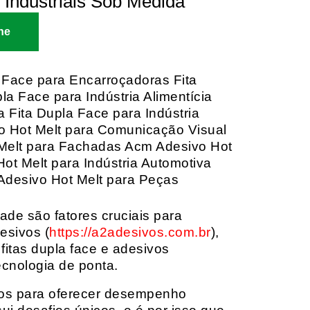
 Industriais Sob Medida
ne
 Face para Encarroçadoras Fita
 Face para Indústria Alimentícia
a Fita Dupla Face para Indústria
o Hot Melt para Comunicação Visual
 Melt para Fachadas Acm Adesivo Hot
ot Melt para Indústria Automotiva
 Adesivo Hot Melt para Peças
dade são fatores cruciais para
esivos (
https://a2adesivos.com.br
),
itas dupla face e adesivos
ecnologia de ponta.
dos para oferecer desempenho