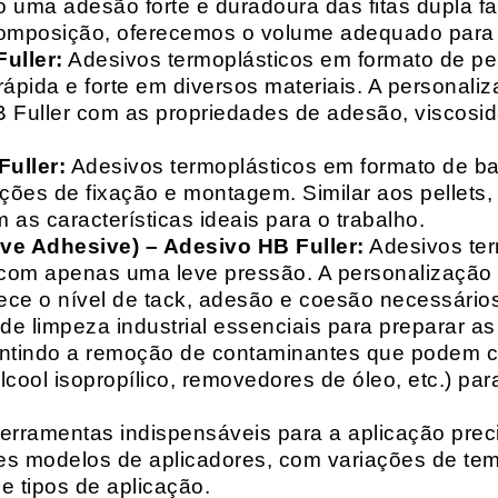
do uma adesão forte e duradoura das fitas dupla f
composição, oferecemos o volume adequado para 
uller:
Adesivos termoplásticos em formato de pell
ápida e forte em diversos materiais. A personali
HB Fuller com as propriedades de adesão, viscos
uller:
Adesivos termoplásticos em formato de bas
ações de fixação e montagem. Similar aos pellets
 as características ideais para o trabalho.
ive Adhesive) – Adesivo HB Fuller:
Adesivos ter
com apenas uma leve pressão. A personalização 
rece o nível de tack, adesão e coesão necessários
e limpeza industrial essenciais para preparar as
arantindo a remoção de contaminantes que podem
álcool isopropílico, removedores de óleo, etc.) p
erramentas indispensáveis para a aplicação preci
es modelos de aplicadores, com variações de tem
e tipos de aplicação.