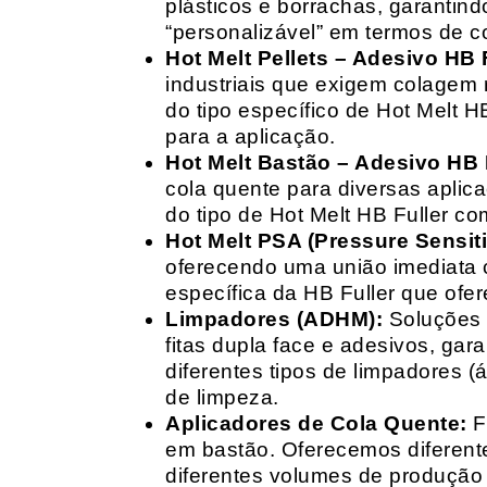
plásticos e borrachas, garantin
“personalizável” em termos de 
Hot Melt Pellets – Adesivo HB F
industriais que exigem colagem r
do tipo específico de Hot Melt 
para a aplicação.
Hot Melt Bastão – Adesivo HB F
cola quente para diversas aplic
do tipo de Hot Melt HB Fuller com
Hot Melt PSA (Pressure Sensit
oferecendo uma união imediata 
específica da HB Fuller que ofe
Limpadores (ADHM):
Soluções d
fitas dupla face e adesivos, g
diferentes tipos de limpadores (
de limpeza.
Aplicadores de Cola Quente:
F
em bastão. Oferecemos diferent
diferentes volumes de produção 