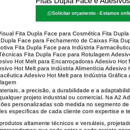
Fitas Dupla Face e Adesivos
Solicitar orçamento - Estamos onli
isual Fita Dupla Face para Cosmética Fita Dupla
Dupla Face para Fechamento de Caixas Fita Dupla
otiva Fita Dupla Face para Indústria Farmacêutic
 Técnicas Fita Dupla Face para Rotulagem Adesiv
esivo Hot Melt para Encarroçadoras Adesivo Hot
vo Hot Melt para Indústria Alimentícia Adesivo H
acêutica Adesivo Hot Melt para Indústria Gráfica
ulagem
eriais, a precisão, a durabilidade e a adaptabili
qualquer projeto industrial ou comercial. Na A2 Ad
ções personalizadas sob medida no segmento de f
es específicas de cada cliente com expertise e t
rodutos altamente técnicos e versáteis, projeta