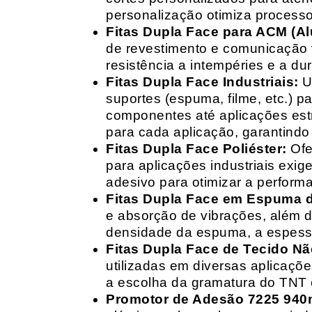
personalização otimiza processo
Fitas Dupla Face para ACM (A
de revestimento e comunicação v
resistência a intempéries e a dur
Fitas Dupla Face Industriais:
Um
suportes (espuma, filme, etc.) 
componentes até aplicações estr
para cada aplicação, garantind
Fitas Dupla Face Poliéster:
Ofe
para aplicações industriais exig
adesivo para otimizar a perform
Fitas Dupla Face em Espuma de
e absorção de vibrações, além d
densidade da espuma, a espessur
Fitas Dupla Face de Tecido Nã
utilizadas em diversas aplicações
a escolha da gramatura do TNT e
Promotor de Adesão 7225 940