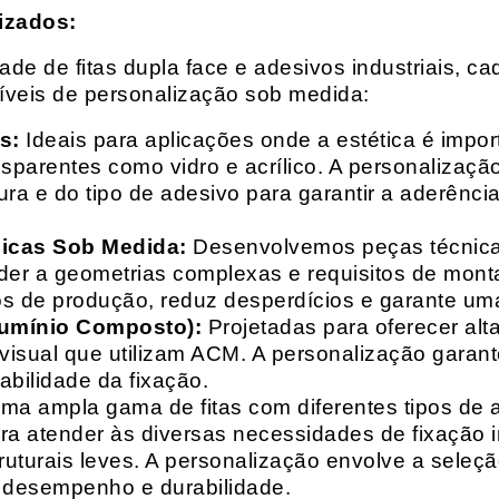
izados:
e de fitas dupla face e adesivos industriais, ca
síveis de personalização sob medida:
s:
Ideais para aplicações onde a estética é impo
ransparentes como vidro e acrílico. A personaliza
ura e do tipo de adesivo para garantir a aderênc
nicas Sob Medida:
Desenvolvemos peças técnicas
nder a geometrias complexas e requisitos de mon
s de produção, reduz desperdícios e garante uma
lumínio Composto):
Projetadas para oferecer alt
isual que utilizam ACM. A personalização garante
abilidade da fixação.
a ampla gama de fitas com diferentes tipos de ade
para atender às diversas necessidades de fixação
uturais leves. A personalização envolve a seleçã
o desempenho e durabilidade.