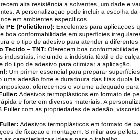
recem alta resistência a solventes, umidade e va
entes. A personalização pode incluir a escolha da 
ance em ambientes específicos.
 PE (Polietileno):
Excelentes para aplicações 
e boa conformabilidade em superfícies irregulare
a e o tipo de adesivo para atender a diferentes
o Tecido – TNT:
Oferecem boa conformabilidade e
 industriais, incluindo a indústria têxtil e de ca
 do tipo de adesivo para otimizar a aplicação.
ml:
Um primer essencial para preparar superfícies
do uma adesão forte e duradoura das fitas dupla f
composição, oferecemos o volume adequado para 
uller:
Adesivos termoplásticos em formato de pell
ápida e forte em diversos materiais. A personali
HB Fuller com as propriedades de adesão, viscos
uller:
Adesivos termoplásticos em formato de bas
ações de fixação e montagem. Similar aos pellets
 as características ideais para o trabalho.