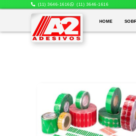
(11) 3646-1616
(11) 3646-1616
HOME
SOB