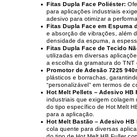
Fitas Dupla Face Poliéster:
Ofe
para aplicações industriais exig
adesivo para otimizar a perform
Fitas Dupla Face em Espuma de
e absorção de vibrações, além d
densidade da espuma, a espessur
Fitas Dupla Face de Tecido Nã
utilizadas em diversas aplicações
a escolha da gramatura do TNT e
Promotor de Adesão 7225 940
plásticos e borrachas, garantin
“personalizável” em termos de 
Hot Melt Pellets – Adesivo HB F
industriais que exigem colagem r
do tipo específico de Hot Melt 
para a aplicação.
Hot Melt Bastão – Adesivo HB F
cola quente para diversas aplic
do tipo de Hot Melt HB Fuller com