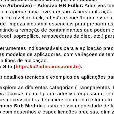
ive Adhesive) – Adesivo HB Fuller:
Adesivos ter
com apenas uma leve pressão. A personalização 
rece o nível de tack, adesão e coesão necessários
e limpeza industrial essenciais para preparar as
arantindo a remoção de contaminantes que podem
álcool isopropílico, removedores de óleo, etc.) p
erramentas indispensáveis para a aplicação preci
es modelos de aplicadores, com variações de tem
e tipos de aplicação.
Site (
https://a2adesivos.com.br
):
r detalhes técnicos e exemplos de aplicações p
 explore as diferentes categorias (Transparentes, 
 técnicas como tipo de adesivo, espessura, liner
suas necessidades de dimensionamento e formato 
nicas Sob Medida
ilustra nossa capacidade de fo
o com desenhos e especificações precisas, otim