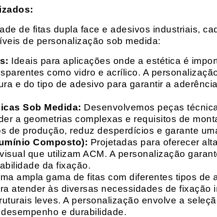
izados:
e de fitas dupla face e adesivos industriais, ca
síveis de personalização sob medida:
s:
Ideais para aplicações onde a estética é impo
ransparentes como vidro e acrílico. A personaliza
ura e do tipo de adesivo para garantir a aderênc
nicas Sob Medida:
Desenvolvemos peças técnicas
nder a geometrias complexas e requisitos de mon
s de produção, reduz desperdícios e garante uma
lumínio Composto):
Projetadas para oferecer alt
isual que utilizam ACM. A personalização garante
abilidade da fixação.
a ampla gama de fitas com diferentes tipos de ade
para atender às diversas necessidades de fixação
uturais leves. A personalização envolve a seleçã
o desempenho e durabilidade.