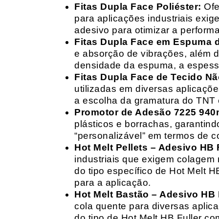
Fitas Dupla Face Poliéster:
Ofe
para aplicações industriais exig
adesivo para otimizar a perform
Fitas Dupla Face em Espuma de
e absorção de vibrações, além d
densidade da espuma, a espessur
Fitas Dupla Face de Tecido Nã
utilizadas em diversas aplicações
a escolha da gramatura do TNT e
Promotor de Adesão 7225 940
plásticos e borrachas, garantin
“personalizável” em termos de 
Hot Melt Pellets – Adesivo HB F
industriais que exigem colagem r
do tipo específico de Hot Melt 
para a aplicação.
Hot Melt Bastão – Adesivo HB F
cola quente para diversas aplic
do tipo de Hot Melt HB Fuller com