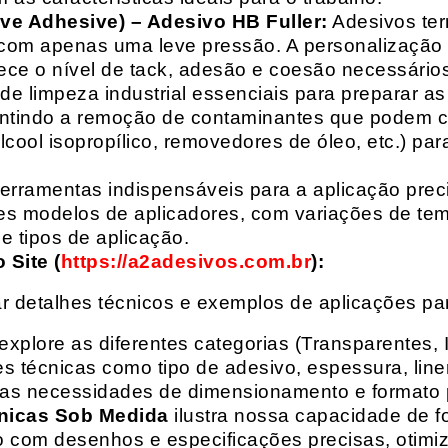
ive Adhesive) – Adesivo HB Fuller:
Adesivos ter
com apenas uma leve pressão. A personalização 
rece o nível de tack, adesão e coesão necessários
e limpeza industrial essenciais para preparar as
arantindo a remoção de contaminantes que podem
álcool isopropílico, removedores de óleo, etc.) p
erramentas indispensáveis para a aplicação preci
es modelos de aplicadores, com variações de tem
e tipos de aplicação.
Site (
https://a2adesivos.com.br
):
r detalhes técnicos e exemplos de aplicações p
 explore as diferentes categorias (Transparentes, 
 técnicas como tipo de adesivo, espessura, liner
suas necessidades de dimensionamento e formato 
nicas Sob Medida
ilustra nossa capacidade de fo
o com desenhos e especificações precisas, otim