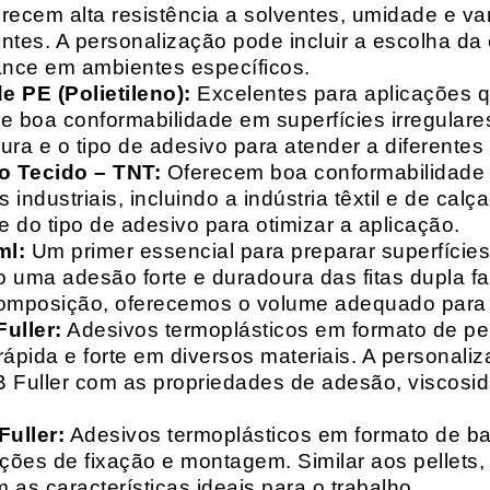
recem alta resistência a solventes, umidade e va
entes. A personalização pode incluir a escolha da 
ance em ambientes específicos.
 PE (Polietileno):
Excelentes para aplicações 
e boa conformabilidade em superfícies irregulare
a e o tipo de adesivo para atender a diferentes
o Tecido – TNT:
Oferecem boa conformabilidade e
 industriais, incluindo a indústria têxtil e de ca
 do tipo de adesivo para otimizar a aplicação.
ml:
Um primer essencial para preparar superfícies
do uma adesão forte e duradoura das fitas dupla f
composição, oferecemos o volume adequado para 
uller:
Adesivos termoplásticos em formato de pell
ápida e forte em diversos materiais. A personali
HB Fuller com as propriedades de adesão, viscos
uller:
Adesivos termoplásticos em formato de bas
ações de fixação e montagem. Similar aos pellets
 as características ideais para o trabalho.