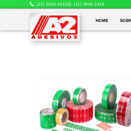
(11) 3646-1616
(11) 3646-1616
HOME
SOB