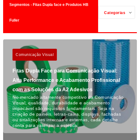
Segmentos - Fitas Dupla face e Produtos HB
Categorias
Fuller
Comunicação Visual
Fitas Dupla Face para Comunicação Visual:
Alta Performance e Acabamento Profissional
com as Soluções da A2 Adesivos
No mercado altamente competitivo da Comunicação
Visual, qualidade, durabilidade e acabamento
impecável são requisitos fundamentais. Seja na
criação de painéis, letras-caixa, displays, fachadas
ou sinalizações internas e externas, cada detalhe
conta para valorizar a estética…