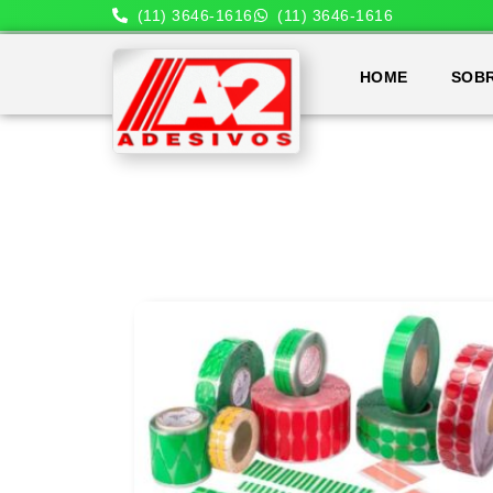
(11) 3646-1616
(11) 3646-1616
HOME
SOB