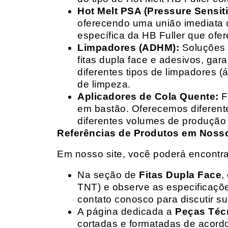
Hot Melt PSA (Pressure Sensit
oferecendo uma união imediata 
específica da HB Fuller que ofe
Limpadores (ADHM):
Soluções d
fitas dupla face e adesivos, g
diferentes tipos de limpadores (
de limpeza.
Aplicadores de Cola Quente:
F
em bastão. Oferecemos diferent
diferentes volumes de produção 
Referências de Produtos em Nosso 
Em nosso site, você poderá encontra
Na seção de
Fitas Dupla Face
,
TNT) e observe as especificações
contato conosco para discutir 
A página dedicada a
Peças Téc
cortadas e formatadas de acord