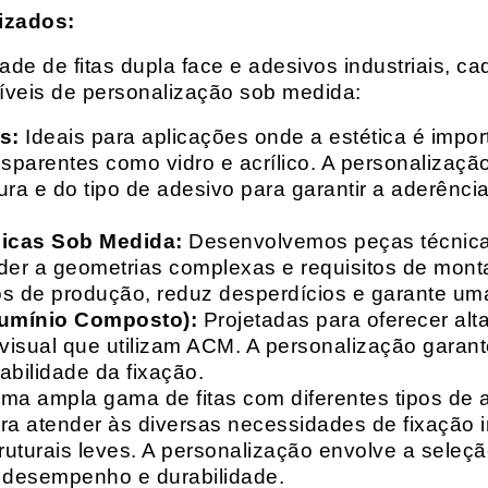
izados:
e de fitas dupla face e adesivos industriais, ca
síveis de personalização sob medida:
s:
Ideais para aplicações onde a estética é impo
ransparentes como vidro e acrílico. A personaliza
ura e do tipo de adesivo para garantir a aderênc
nicas Sob Medida:
Desenvolvemos peças técnicas
nder a geometrias complexas e requisitos de mon
s de produção, reduz desperdícios e garante uma
lumínio Composto):
Projetadas para oferecer alt
isual que utilizam ACM. A personalização garante
abilidade da fixação.
a ampla gama de fitas com diferentes tipos de ade
para atender às diversas necessidades de fixação
uturais leves. A personalização envolve a seleçã
o desempenho e durabilidade.