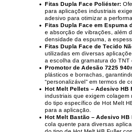
Fitas Dupla Face Poliéster:
Ofe
para aplicações industriais exig
adesivo para otimizar a perform
Fitas Dupla Face em Espuma de
e absorção de vibrações, além d
densidade da espuma, a espessur
Fitas Dupla Face de Tecido Nã
utilizadas em diversas aplicações
a escolha da gramatura do TNT e
Promotor de Adesão 7225 940
plásticos e borrachas, garantin
“personalizável” em termos de 
Hot Melt Pellets – Adesivo HB F
industriais que exigem colagem r
do tipo específico de Hot Melt 
para a aplicação.
Hot Melt Bastão – Adesivo HB F
cola quente para diversas aplic
do tipo de Hot Melt HB Fuller com