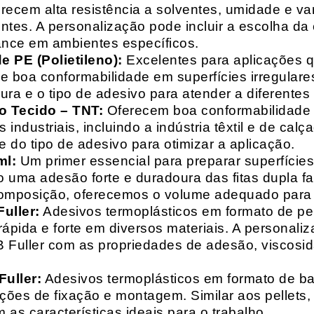
recem alta resistência a solventes, umidade e va
entes. A personalização pode incluir a escolha da 
ance em ambientes específicos.
 PE (Polietileno):
Excelentes para aplicações 
e boa conformabilidade em superfícies irregulare
a e o tipo de adesivo para atender a diferentes
o Tecido – TNT:
Oferecem boa conformabilidade e
 industriais, incluindo a indústria têxtil e de ca
 do tipo de adesivo para otimizar a aplicação.
ml:
Um primer essencial para preparar superfícies
do uma adesão forte e duradoura das fitas dupla f
composição, oferecemos o volume adequado para 
uller:
Adesivos termoplásticos em formato de pell
ápida e forte em diversos materiais. A personali
HB Fuller com as propriedades de adesão, viscos
uller:
Adesivos termoplásticos em formato de bas
ações de fixação e montagem. Similar aos pellets
 as características ideais para o trabalho.