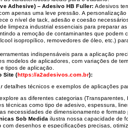
ive Adhesive) – Adesivo HB Fuller:
Adesivos ter
com apenas uma leve pressão. A personalização 
rece o nível de tack, adesão e coesão necessários
e limpeza industrial essenciais para preparar as
arantindo a remoção de contaminantes que podem
álcool isopropílico, removedores de óleo, etc.) p
erramentas indispensáveis para a aplicação preci
es modelos de aplicadores, com variações de tem
e tipos de aplicação.
Site (
https://a2adesivos.com.br
):
r detalhes técnicos e exemplos de aplicações p
 explore as diferentes categorias (Transparentes, 
 técnicas como tipo de adesivo, espessura, liner
suas necessidades de dimensionamento e formato 
nicas Sob Medida
ilustra nossa capacidade de fo
o com desenhos e especificações precisas, otim