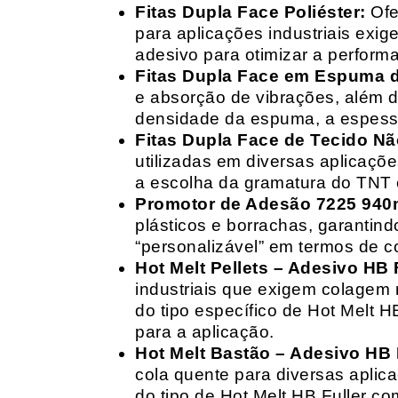
Fitas Dupla Face Poliéster:
Ofe
para aplicações industriais exig
adesivo para otimizar a perform
Fitas Dupla Face em Espuma de
e absorção de vibrações, além d
densidade da espuma, a espessur
Fitas Dupla Face de Tecido Nã
utilizadas em diversas aplicações
a escolha da gramatura do TNT e
Promotor de Adesão 7225 940
plásticos e borrachas, garantin
“personalizável” em termos de 
Hot Melt Pellets – Adesivo HB F
industriais que exigem colagem r
do tipo específico de Hot Melt 
para a aplicação.
Hot Melt Bastão – Adesivo HB F
cola quente para diversas aplic
do tipo de Hot Melt HB Fuller com