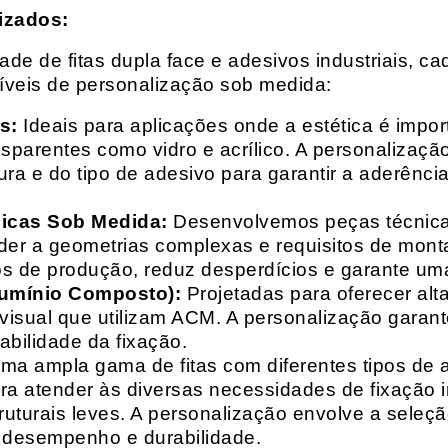
izados:
e de fitas dupla face e adesivos industriais, ca
síveis de personalização sob medida:
s:
Ideais para aplicações onde a estética é impo
ransparentes como vidro e acrílico. A personaliza
ura e do tipo de adesivo para garantir a aderênc
nicas Sob Medida:
Desenvolvemos peças técnicas
nder a geometrias complexas e requisitos de mon
s de produção, reduz desperdícios e garante uma
lumínio Composto):
Projetadas para oferecer alt
isual que utilizam ACM. A personalização garante
abilidade da fixação.
a ampla gama de fitas com diferentes tipos de ade
para atender às diversas necessidades de fixação
uturais leves. A personalização envolve a seleçã
o desempenho e durabilidade.