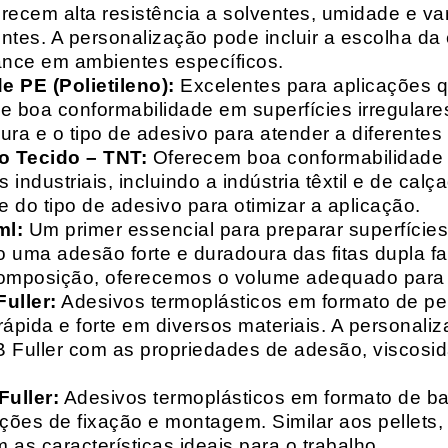
recem alta resistência a solventes, umidade e va
entes. A personalização pode incluir a escolha da 
ance em ambientes específicos.
 PE (Polietileno):
Excelentes para aplicações 
e boa conformabilidade em superfícies irregulare
a e o tipo de adesivo para atender a diferentes
o Tecido – TNT:
Oferecem boa conformabilidade e
 industriais, incluindo a indústria têxtil e de ca
 do tipo de adesivo para otimizar a aplicação.
ml:
Um primer essencial para preparar superfícies
do uma adesão forte e duradoura das fitas dupla f
composição, oferecemos o volume adequado para 
uller:
Adesivos termoplásticos em formato de pell
ápida e forte em diversos materiais. A personali
HB Fuller com as propriedades de adesão, viscos
uller:
Adesivos termoplásticos em formato de bas
ações de fixação e montagem. Similar aos pellets
 as características ideais para o trabalho.