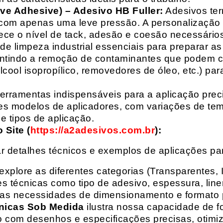
ive Adhesive) – Adesivo HB Fuller:
Adesivos ter
com apenas uma leve pressão. A personalização 
rece o nível de tack, adesão e coesão necessários
e limpeza industrial essenciais para preparar as
arantindo a remoção de contaminantes que podem
álcool isopropílico, removedores de óleo, etc.) p
erramentas indispensáveis para a aplicação preci
es modelos de aplicadores, com variações de tem
e tipos de aplicação.
Site (
https://a2adesivos.com.br
):
r detalhes técnicos e exemplos de aplicações p
 explore as diferentes categorias (Transparentes, 
 técnicas como tipo de adesivo, espessura, liner
suas necessidades de dimensionamento e formato 
nicas Sob Medida
ilustra nossa capacidade de fo
o com desenhos e especificações precisas, otim