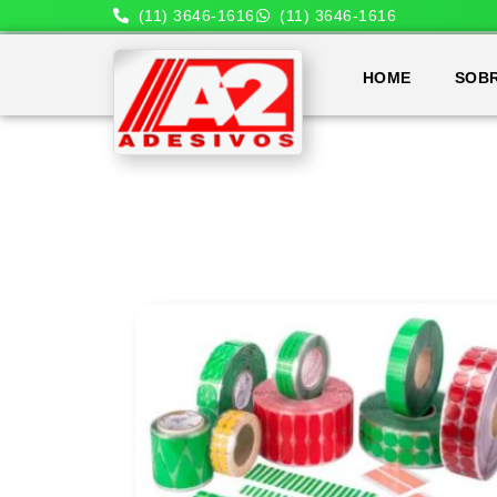
(11) 3646-1616
(11) 3646-1616
HOME
SOB